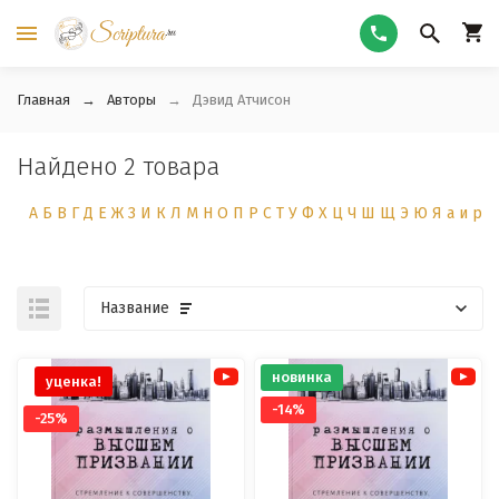
Главная
Авторы
Дэвид Атчисон
Найдено 2 товара
А
Б
В
Г
Д
Е
Ж
З
И
К
Л
М
Н
О
П
Р
С
Т
У
Ф
Х
Ц
Ч
Ш
Щ
Э
Ю
Я
а
и
р
Название
новинка
уценка!
-14%
-25%