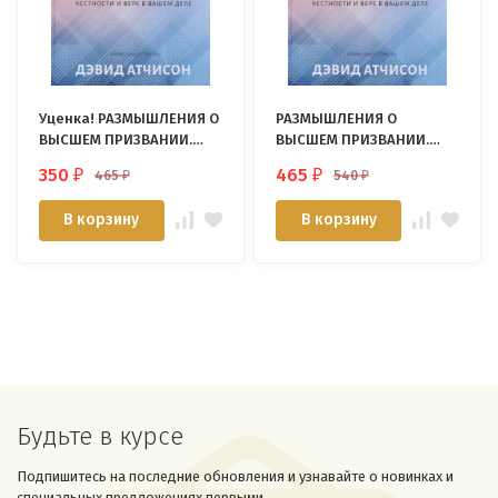
Уценка! РАЗМЫШЛЕНИЯ О
РАЗМЫШЛЕНИЯ О
ВЫСШЕМ ПРИЗВАНИИ.
ВЫСШЕМ ПРИЗВАНИИ.
Стремление к
Стремление к
350
465
465
540
₽
₽
₽
₽
совершенству,
совершенству,
честности и вере в
честности и вере в
В корзину
В корзину
вашем деле. Дэвид
вашем деле. Дэвид
Атчисон
Атчисон
Будьте в курсе
Подпишитесь на последние обновления и узнавайте о новинках и
специальных предложениях первыми