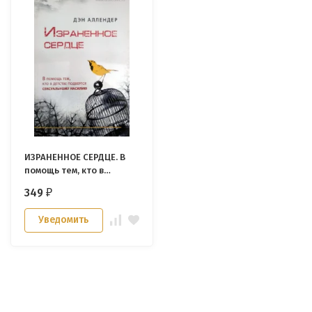
ИЗРАНЕННОЕ СЕРДЦЕ. В
помощь тем, кто в
детстве подвергся
349
₽
сексуальному насилию.
Дэн Аллендер
Уведомить