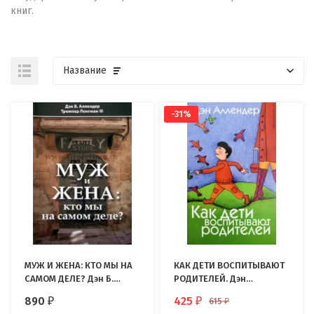
книг.
Название
-31%
МУЖ И ЖЕНА: КТО МЫ НА
КАК ДЕТИ ВОСПИТЫВАЮТ
САМОМ ДЕЛЕ? Дэн Б.
РОДИТЕЛЕЙ. Дэн
Аллендер, Тремпер
Аллендер
890
425
615
₽
₽
₽
Лонгман III