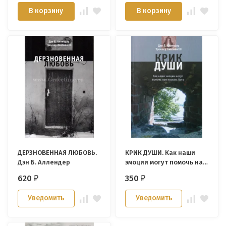
В корзину
В корзину
ДЕРЗНОВЕННАЯ ЛЮБОВЬ.
КРИК ДУШИ. Как наши
Дэн Б. Аллендер
эмоции могут помочь нам
познать Бога. Дэн
620
350
₽
₽
Аллендер
Уведомить
Уведомить