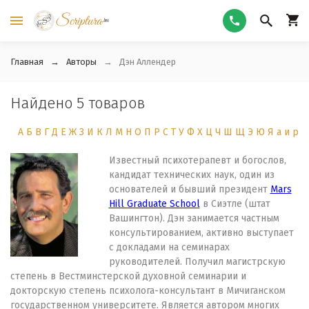
Главная
Авторы
Дэн Аллендер
Найдено 5 товаров
А
Б
В
Г
Д
Е
Ж
З
И
К
Л
М
Н
О
П
Р
С
Т
У
Ф
Х
Ц
Ч
Ш
Щ
Э
Ю
Я
а
и
р
Известный психотерапевт и богослов,
кандидат технических наук, один из
основателей и бывший президент
Mars
Hill Graduate School
в Сиэтле (штат
Вашингтон). Дэн занимается частным
консультированием, активно выступает
с докладами на семинарах
руководителей. Получил магистрскую
степень в Вестминстерской духовной семинарии и
докторскую степень психолога-консультант в Мичиганском
государственном университете. Является автором многих