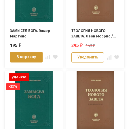
ЗАМЫСЕЛ БОГА. Элмер
ТЕОЛОГИЯ НОВОГО
Мартинс
ЗАВЕТА. Леон Моррис /
уценка/
195
295
449
₽
₽
₽
В корзину
Уведомить
уценка!
-33%