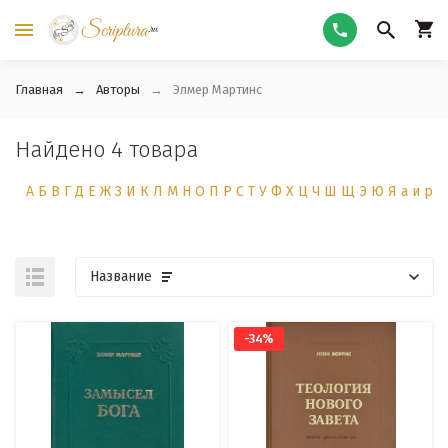
Главная
Авторы
Элмер Мартинс
Найдено 4 товара
А
Б
В
Г
Д
Е
Ж
З
И
К
Л
М
Н
О
П
Р
С
Т
У
Ф
Х
Ц
Ч
Ш
Щ
Э
Ю
Я
а
и
р
Название
-34%