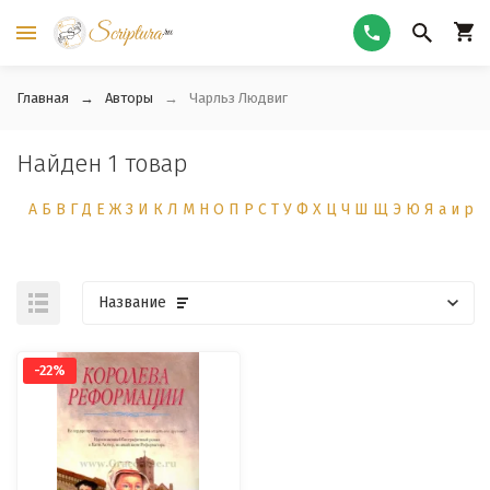
Главная
Авторы
Чарльз Людвиг
Найден 1 товар
А
Б
В
Г
Д
Е
Ж
З
И
К
Л
М
Н
О
П
Р
С
Т
У
Ф
Х
Ц
Ч
Ш
Щ
Э
Ю
Я
а
и
р
Название
-22%