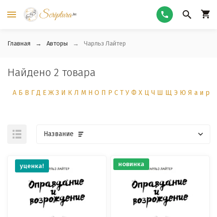
Главная
Авторы
Чарльз Лайтер
Найдено 2 товара
А
Б
В
Г
Д
Е
Ж
З
И
К
Л
М
Н
О
П
Р
С
Т
У
Ф
Х
Ц
Ч
Ш
Щ
Э
Ю
Я
а
и
р
Название
новинка
уценка!