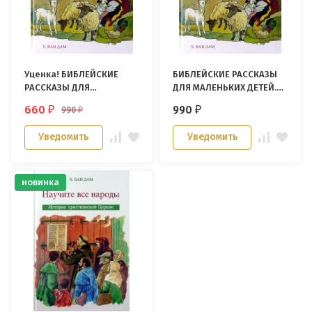
Уценка! БИБЛЕЙСКИЕ
БИБЛЕЙСКИЕ РАССКАЗЫ
РАССКАЗЫ ДЛЯ
ДЛЯ МАЛЕНЬКИХ ДЕТЕЙ.
МАЛЕНЬКИХ ДЕТЕЙ. Ван
Ван Дам
660
990
990
₽
₽
₽
Дам
Уведомить
Уведомить
новинка