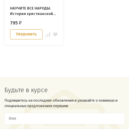
НАУЧИТЕ ВСЕ НАРОДЫ.
История христианской
церкви для детей. Х.Ван
795
₽
Дам
Уведомить
Будьте в курсе
Подпишитесь на последние обновления и узнавайте о новинках и
специальных предложениях первыми