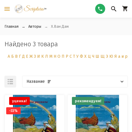
Главная
Авторы
Х.Ван Дам
Найдено 3 товара
А
Б
В
Г
Д
Е
Ж
З
И
К
Л
М
Н
О
П
Р
С
Т
У
Ф
Х
Ц
Ч
Ш
Щ
Э
Ю
Я
а
и
р
Название
уценка!
рекомендуем!
-33%