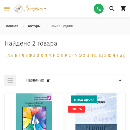
Главная
Авторы
Томас Гудвин
Найдено 2 товара
А
Б
В
Г
Д
Е
Ж
З
И
К
Л
М
Н
О
П
Р
С
Т
У
Ф
Х
Ц
Ч
Ш
Щ
Э
Ю
Я
а
и
р
Название
в подарок!
-100%