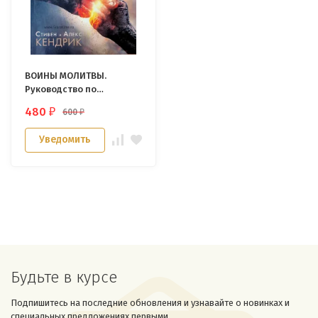
ВОИНЫ МОЛИТВЫ.
Руководство по
совершенствованию
480
600
₽
₽
молитвенных навыков.
Стивен и Алекс Кендрик
Уведомить
Будьте в курсе
Подпишитесь на последние обновления и узнавайте о новинках и
специальных предложениях первыми