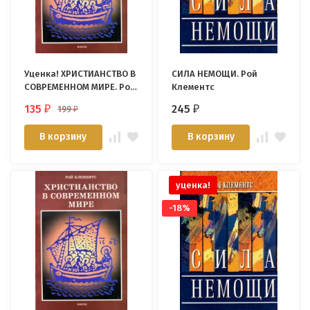
Уценка! ХРИСТИАНСТВО В
СИЛА НЕМОЩИ. Рой
СОВРЕМЕННОМ МИРЕ. Рой
Клементс
Клементс
135
245
199
₽
₽
₽
В корзину
В корзину
уценка!
-18%