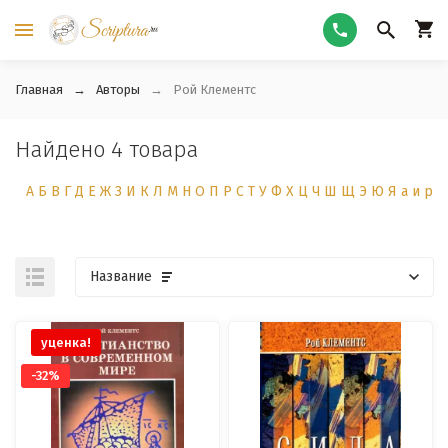
Главная
Авторы
Рой Клементс
Найдено 4 товара
А
Б
В
Г
Д
Е
Ж
З
И
К
Л
М
Н
О
П
Р
С
Т
У
Ф
Х
Ц
Ч
Ш
Щ
Э
Ю
Я
а
и
р
Название
уценка!
-32%