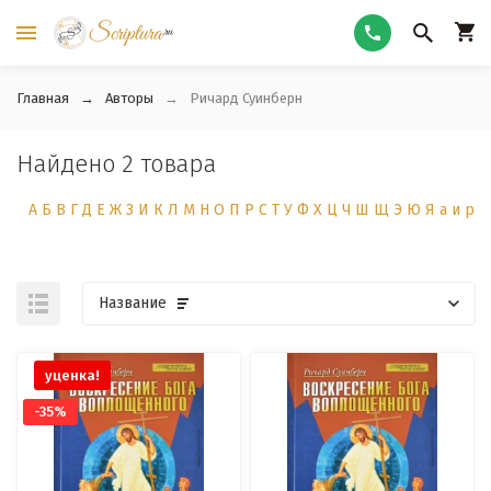
Главная
Авторы
Ричард Суинберн
Найдено 2 товара
А
Б
В
Г
Д
Е
Ж
З
И
К
Л
М
Н
О
П
Р
С
Т
У
Ф
Х
Ц
Ч
Ш
Щ
Э
Ю
Я
а
и
р
Название
уценка!
-35%