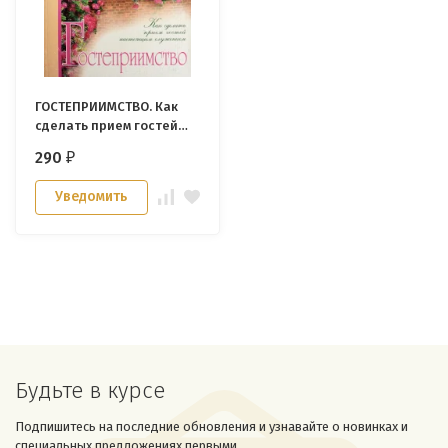
ГОСТЕПРИИМСТВО. Как
сделать прием гостей
настоящим служением.
290
₽
Ненси Ван-Пелт
Уведомить
Будьте в курсе
Подпишитесь на последние обновления и узнавайте о новинках и
специальных предложениях первыми