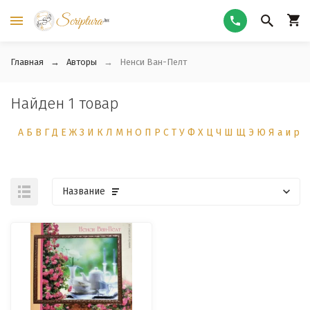
Главная
Авторы
Ненси Ван-Пелт
Найден 1 товар
А
Б
В
Г
Д
Е
Ж
З
И
К
Л
М
Н
О
П
Р
С
Т
У
Ф
Х
Ц
Ч
Ш
Щ
Э
Ю
Я
а
и
р
Название