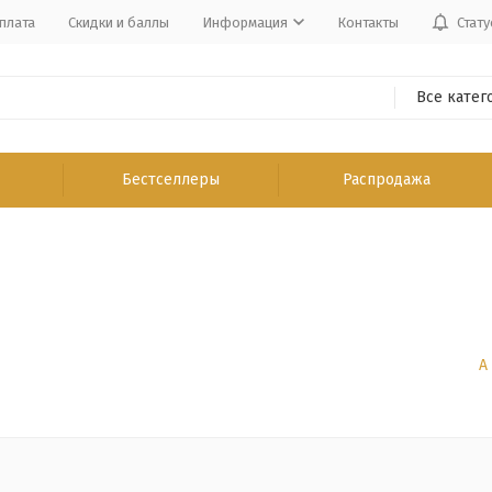
плата
Скидки и баллы
Информация
Контакты
Стату
Все катег
Бестселлеры
Распродажа
А