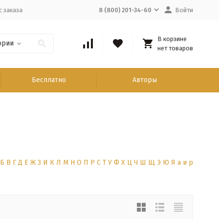
с заказа
8 (800) 201-34-60
Войти
В корзине
ории
нет товаров
Бесплатно
Авторы
Б
В
Г
Д
Е
Ж
З
И
К
Л
М
Н
О
П
Р
С
Т
У
Ф
Х
Ц
Ч
Ш
Щ
Э
Ю
Я
а
и
р