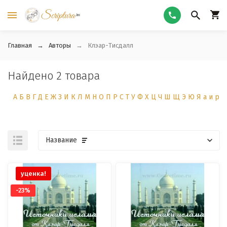
Главная
Авторы
Клэар-Тисдалл
Найдено 2 товара
А
Б
В
Г
Д
Е
Ж
З
И
К
Л
М
Н
О
П
Р
С
Т
У
Ф
Х
Ц
Ч
Ш
Щ
Э
Ю
Я
а
и
р
Название
уценка!
-23%