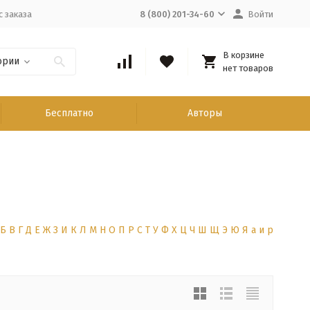
с заказа
8 (800) 201-34-60
Войти
В корзине
ории
нет товаров
Бесплатно
Авторы
Б
В
Г
Д
Е
Ж
З
И
К
Л
М
Н
О
П
Р
С
Т
У
Ф
Х
Ц
Ч
Ш
Щ
Э
Ю
Я
а
и
р