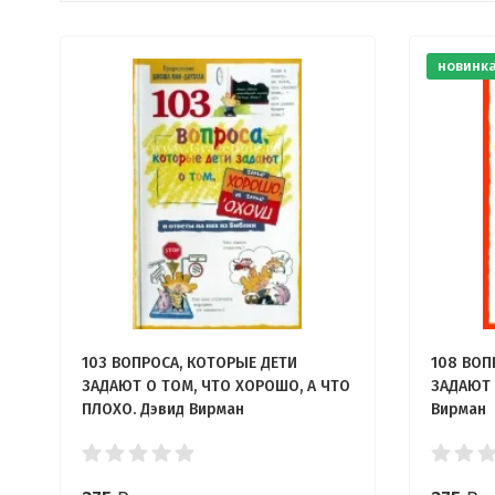
новинк
103 ВОПРОСА, КОТОРЫЕ ДЕТИ
108 ВОП
ЗАДАЮТ О ТОМ, ЧТО ХОРОШО, А ЧТО
ЗАДАЮТ 
ПЛОХО. Дэвид Вирман
Вирман