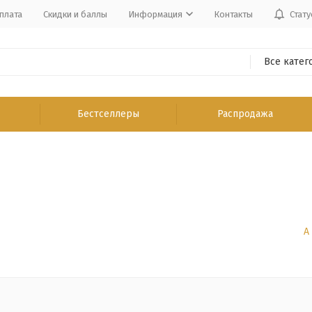
плата
Скидки и баллы
Информация
Контакты
Стату
Все катег
Бестселлеры
Распродажа
А