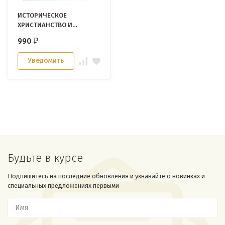
ИСТОРИЧЕСКОЕ
ХРИСТИАНСТВО И
ФЕДЕРАЛЬНОЕ ВИДЕНИЕ.
990
₽
Богословский анализ и
практическая оценка.
Уведомить
Дьюи Робертс
Будьте в курсе
Подпишитесь на последние обновления и узнавайте о новинках и
специальных предложениях первыми