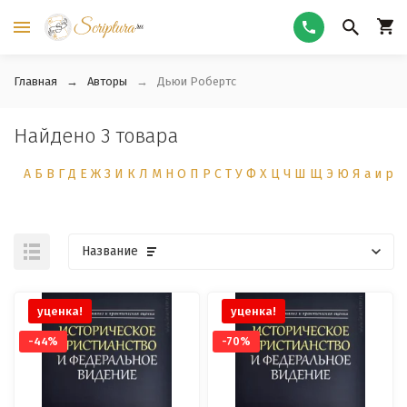
Главная
Авторы
Дьюи Робертс
Найдено 3 товара
А
Б
В
Г
Д
Е
Ж
З
И
К
Л
М
Н
О
П
Р
С
Т
У
Ф
Х
Ц
Ч
Ш
Щ
Э
Ю
Я
а
и
р
Название
уценка!
уценка!
-44%
-70%