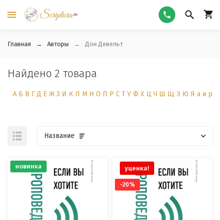
Главная
Авторы
Дон Девельт
Найдено 2 товара
А
Б
В
Г
Д
Е
Ж
З
И
К
Л
М
Н
О
П
Р
С
Т
У
Ф
Х
Ц
Ч
Ш
Щ
Э
Ю
Я
а
и
р
Название
новинка
уценка!
-20%