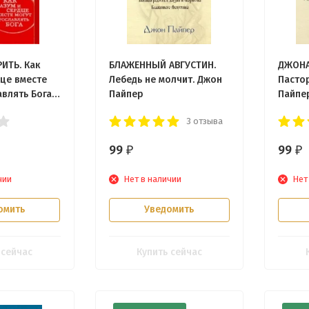
РИТЬ. Как
БЛАЖЕННЫЙ АВГУСТИН.
ДЖОНА
дце вместе
Лебедь не молчит. Джон
Пасто
влять Бога.
Пайпер
Пайпе
р
3 отзыва
99
99
₽
₽
чии
Нет в наличии
Нет
омить
Уведомить
 сейчас
Купить сейчас