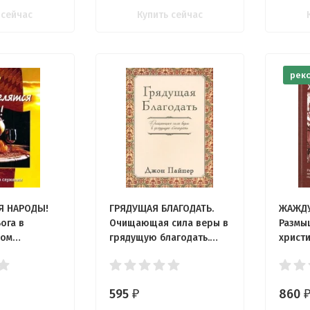
 сейчас
Купить сейчас
рек
Я НАРОДЫ!
ГРЯДУЩАЯ БЛАГОДАТЬ.
ЖАЖДУ
ога в
Очищающая сила веры в
Размы
ком
грядущую благодать.
христ
жон Пайпер
Джон Пайпер
гедони
595
860
₽