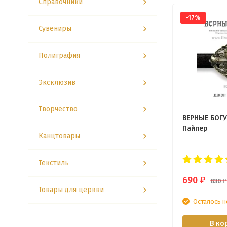
Справочники
-17%
Сувениры
Полиграфия
Эксклюзив
Творчество
ВЕРНЫЕ БОГУ.
Пайпер
Канцтовары
Текстиль
690
₽
830
₽
Товары для церкви
Осталось н
В ко