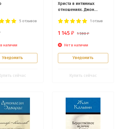
р
Христа в интимных
отношениях. Джон
Пайпер
5 отзывов
1 отзыв
1 145
₽
₽
1 590
₽
 в наличии
Нет в наличии
Уведомить
Уведомить
Купить сейчас
Купить сейчас