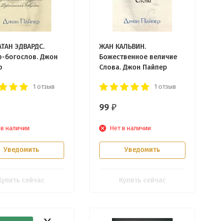
ТАН ЭДВАРДС.
ЖАН КАЛЬВИН.
р-богослов. Джон
Божественное величие
р
Слова. Джон Пайпер
1 отзыв
1 отзыв
99
₽
 в наличии
Нет в наличии
Уведомить
Уведомить
Купить сейчас
Купить сейчас