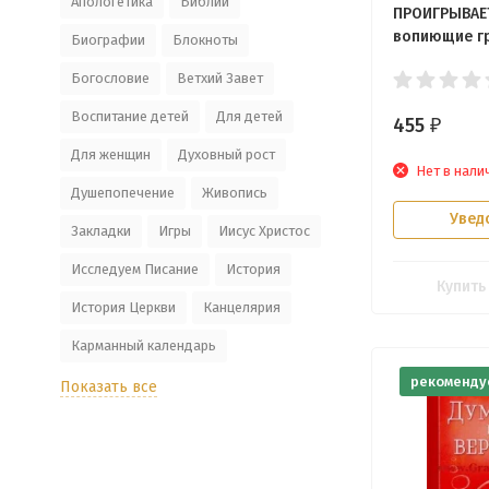
Апологетика
Библии
ПРОИГРЫВАЕТ
вопиющие гр
Биографии
Блокноты
славе Христа
Богословие
Ветхий Завет
Пайпер
Воспитание детей
Для детей
455
₽
Для женщин
Духовный рост
Нет в нали
Душепопечение
Живопись
Увед
Закладки
Игры
Иисус Христос
Исследуем Писание
История
Купить
История Церкви
Канцелярия
Карманный календарь
рекоменду
Показать все