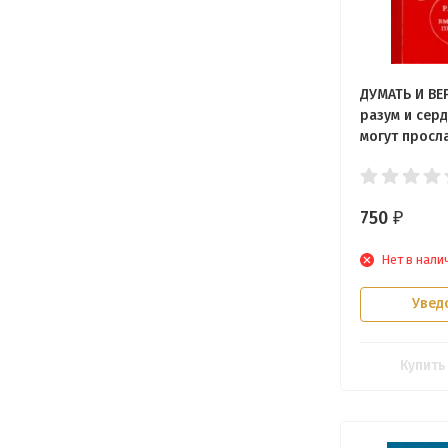
ДУМАТЬ И ВЕ
разум и сер
могут просла
Джон Пайпе
750
₽
Нет в нали
Увед
Купить