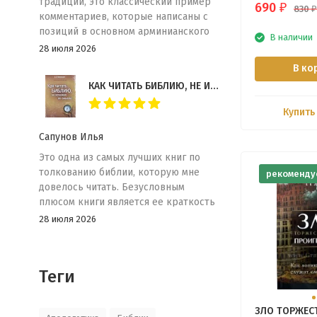
традиции, это классический пример
690
₽
830
₽
комментариев, которые написаны с
позиций в основном арминианского
В наличии
богословия. Комментарий содержит
28 июля 2026
много технической информации и
В ко
прекрасно подойдет для студентов
КАК ЧИТАТЬ БИБЛИЮ, НЕ ИСКАЖАЯ ЕЕ СМЫСЛА: Учебник по герменевтике. С. Л. Флюгрант
семинарии или тех, кто практикует
экспозиционную проповедь
Купить
Сапунов Илья
Это одна из самых лучших книг по
толкованию библии, которую мне
рекоменду
довелось читать. Безусловным
плюсом книги является ее краткость
и емкость. Эта книга замечательно
28 июля 2026
подойдет тем, кто только начинает
исследовать герменевтику.
Теги
ЗЛО ТОРЖЕСТ