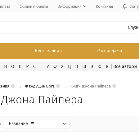
оплата
Скидки и баллы
Информация
Контакты
Стату
Служ
Бестселлеры
Распродажа
Н
О
П
Р
С
Т
У
Ф
Х
Ц
Ч
Ш
Э
Ю
Я
жения
Жаждущие Бога
Книги Джона Пайпера
 Джона Пайпера
:
Название