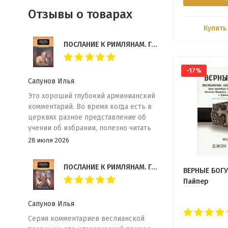
Отзывы о товарах
Купить
ПОСЛАНИЕ К РИМЛЯНАМ. Главы 9-16. Комментарии веслианской традиции. Уильям Грейтхауз
-17%
Сапунов Илья
Это хороший глубокий арминианский
комментарий. Во время когда есть в
церквях разное представление об
учении об избрании, полезно читать
таких комментаторов как Уильям
28 июля 2026
Грейтхауз. Комментарий обьемный и
содержит много экзегетической
ПОСЛАНИЕ К РИМЛЯНАМ. Главы 1-8. Комментарии веслианской традиции. Уильям Грейтхауз
информации. Рекомендую!
ВЕРНЫЕ БОГУ.
Пайпер
Сапунов Илья
Серия комментариев веслианской