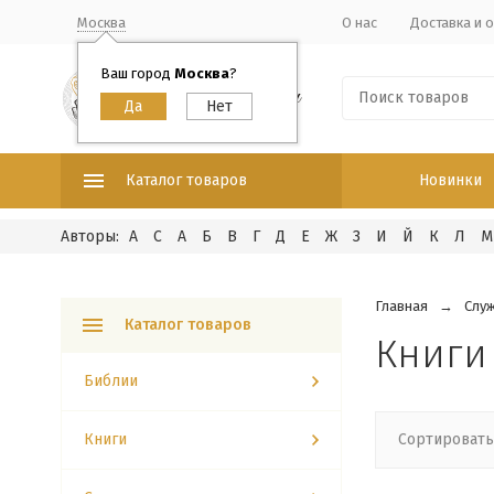
Москва
О нас
Доставка и 
Ваш город
Москва
?
Каталог товаров
Новинки
A
C
А
Б
В
Г
Д
Е
Ж
З
И
Й
К
Л
М
Главная
Слу
Каталог товаров
Книги
Библии
Книги
Сортировать