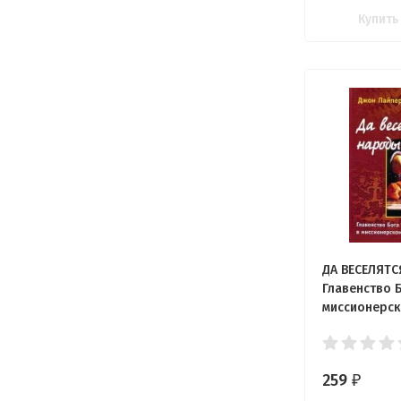
Купить
ДА ВЕСЕЛЯТС
Главенство Б
миссионерс
служении. Д
259
₽