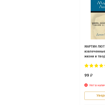
МАРТИН ЛЮТЕ
извлеченные
жизни и твор
Джон Пайпе
99
₽
Нет в нали
Увед