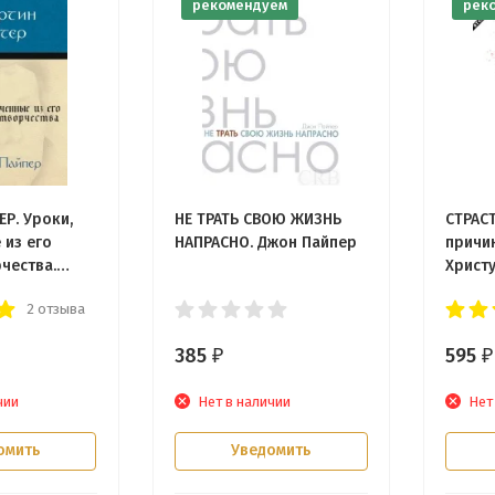
рекомендуем
рек
Р. Уроки,
НЕ ТРАТЬ СВОЮ ЖИЗНЬ
СТРАС
 из его
НАПРАСНО. Джон Пайпер
причи
чества.
Христ
р
постра
2 отзыва
Джон 
385
595
₽
₽
чии
Нет в наличии
Нет
омить
Уведомить