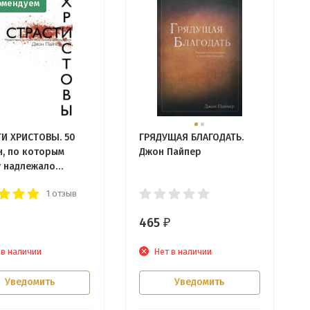
омендуем
ТИ ХРИСТОВЫ. 50
ГРЯДУЩАЯ БЛАГОДАТЬ.
н, по которым
Джон Пайпер
у надлежало
дать и умереть.
1 отзыв
Пайпер
465
₽
 в наличии
Нет в наличии
Уведомить
Уведомить