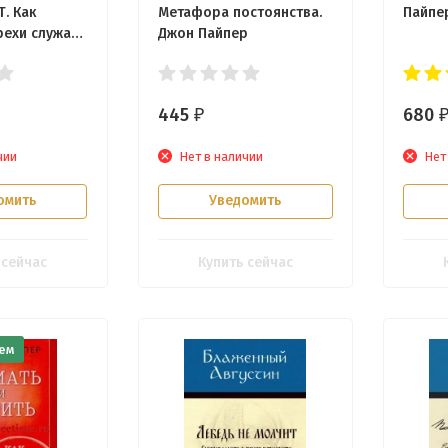
. Как
Метафора постоянства.
Пайпе
ехи служат
Джон Пайпер
. Джон
445
680
₽
чии
Нет в наличии
Нет
омить
Уведомить
 сейчас
Купить сейчас
ем