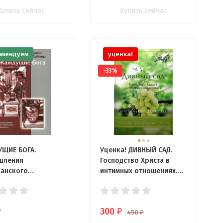
Купить сейчас
Купить сейчас
омендуем
уценка!
-33%
ЩИЕ БОГА.
Уценка! ДИВНЫЙ САД.
шления
Господство Христа в
ианского
интимных отношениях.
ста. Джон Пайпер
Джон Пайпер
300
₽
₽
450
₽