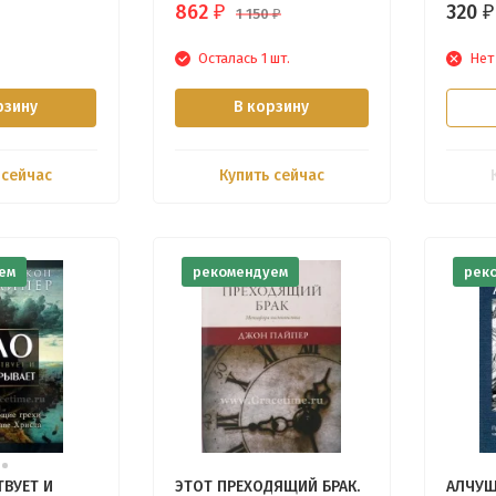
862
320
₽
₽
1 150
₽
Осталась 1 шт.
Нет
рзину
В корзину
 сейчас
Купить сейчас
ем
рекомендуем
рек
ВУЕТ И
ЭТОТ ПРЕХОДЯЩИЙ БРАК.
АЛЧУЩ