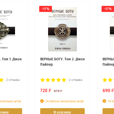
-17%
-17%
 Том 1. Джон
ВЕРНЫЕ БОГУ. Том 2. Джон
ВЕРНЫЕ
Пайпер
Пайпе
2 отзыва
2 отзыва
720
690
₽
₽
870
₽
есколько штук
Осталось несколько штук
Ост
рзину
В корзину