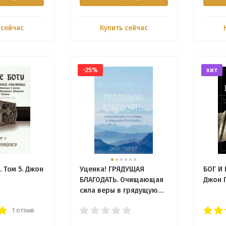
 сейчас
Купить сейчас
-25%
хит
 Том 5. Джон
Уценка! ГРЯДУЩАЯ
БОГ И 
БЛАГОДАТЬ. Очищающая
Джон 
сила веры в грядущую
благодать. Джон Пайпер
1 отзыв
/новое издание/