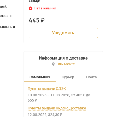
Склад:
я
дей.
Нет в наличии
оюза и
445
₽
жность и
Уведомить
Информация о доставке
Эль-Монте
Самовывоз
Курьер
Почта
Пункты выдачи СДЭК
10.08.2026
–
11.08.2026
От
405
до
₽
655
₽
Пункты выдачи Яндекс.Доставка
12.08.2026
324,30
₽