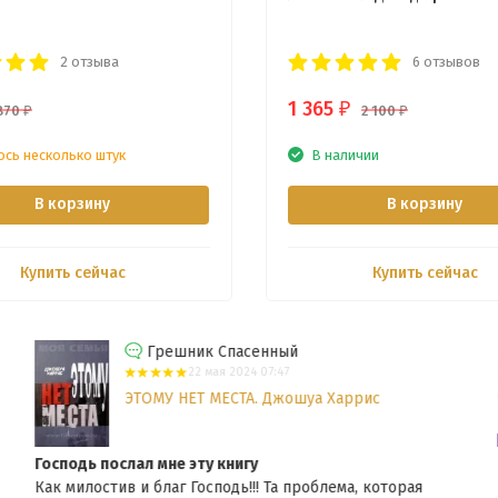
2 отзыва
6 отзывов
1 365
₽
870
2 100
₽
₽
ось несколько штук
В наличии
В корзину
В корзину
Купить сейчас
Купить сейчас
Грешник Спасенный
22 мая 2024 07:47
ЭТОМУ НЕТ МЕСТА. Джошуа Харрис
Господь послал мне эту книгу
Как милостив и благ Господь!!! Та проблема, которая