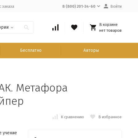
с заказа
8 (800) 201-34-60
Войти
В корзине
ории
нет товаров
Бесплатно
Авторы
АК. Метафора
айпер
К сравнению
В избранное
е учение