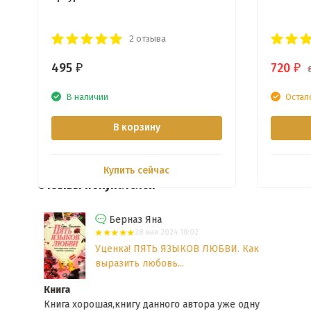
2 отзыва
495
720
₽
₽
В наличии
Остал
В корзину
Купить сейчас
Отзывы покупателей
Берназ Яна
28 мая 2024 18:02
Уценка! ПЯТЬ ЯЗЫКОВ ЛЮБВИ. Как
выразить любовь...
Книга
ви
Книга хорошая,книгу данного автора уже одну