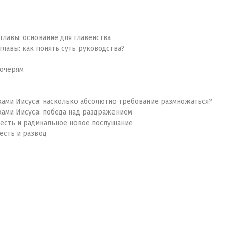
главы: основание для главенства
главы: как понять суть руководства?
дочерям
иками Иисуса: насколько абсолютно требование размножаться?
иками Иисуса: победа над раздражением
я весть и радикальное новое послушание
весть и развод