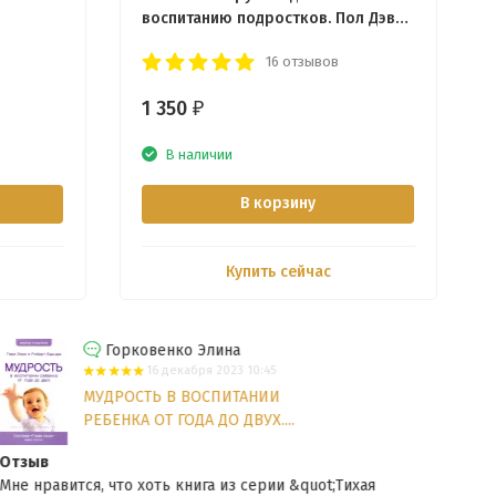
воспитанию подростков. Пол Дэвид
Трипп
16 отзывов
1 350
₽
В наличии
В корзину
Купить сейчас
Горковенко Элина
16 декабря 2023 10:45
МУДРОСТЬ В ВОСПИТАНИИ
РЕБЕНКА ОТ ГОДА ДО ДВУХ....
Отзыв
Отз
Мне нравится, что хоть книга из серии &quot;Тихая
Мне 