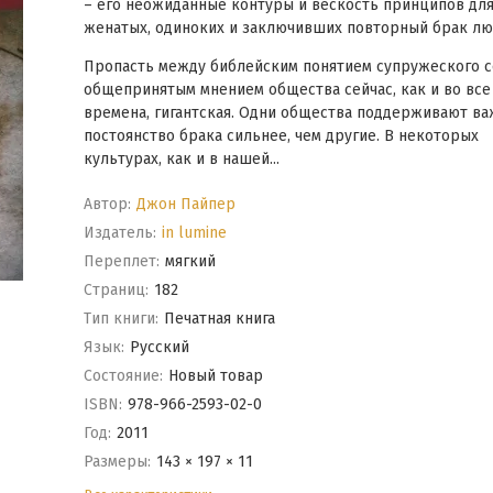
– его неожиданные контуры и вескость принципов дл
женатых, одиноких и заключивших повторный брак лю
Пропасть между библейским понятием супружеского с
общепринятым мнением общества сейчас, как и во все
времена, гигантская. Одни общества поддерживают ва
постоянство брака сильнее, чем другие. В некоторых
культурах, как и в нашей...
Автор:
Джон Пайпер
Издатель:
in lumine
Переплет:
мягкий
Cтраниц:
182
Тип книги:
Печатная книга
Язык:
Русский
Состояние:
Новый товар
ISBN:
978-966-2593-02-0
Год:
2011
Размеры:
143 × 197 × 11