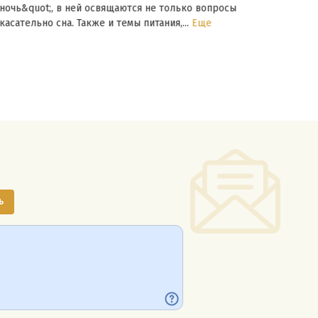
ночь&quot;, в ней освящаются не только вопросы
подх
касательно сна. Также и темы питания,...
Еще
веща