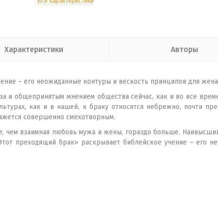
Все характеристики
Характеристики
Авторы
чение – его неожиданные контуры и вескость принципов для жена
а и общепринятым мнением общества сейчас, как и во все време
ультурах, как и в нашей, к браку относятся небрежно, почти п
кажется совершенно смехотворным.
е, чем взаимная любовь мужа и жены, гораздо больше. Наивысши
 «Этот преходящий брак» раскрывает библейское учение – его н