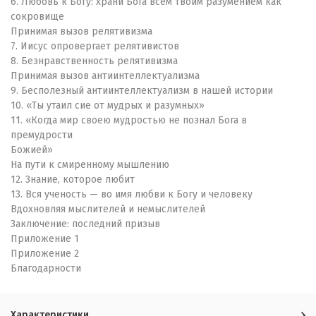
6. Любовь к Богу: храни Бога всем твоим разумением как
сокровище
Принимая вызов релятивизма
7. Иисус опровергает релятивистов
8. Безнравственность релятивизма
Принимая вызов антиинтеллектуализма
9. Бесполезный антиинтеллектуализм в нашей истории
10. «Ты утаил сие от мудрых и разумных»
11. «Когда мир своею мудростью не познал Бога в
премудрости
Божией»
На пути к смиренному мышлению
12. Знание, которое любит
13. Вся ученость — во имя любви к Богу и человеку
Вдохновляя мыслителей и немыслителей
Заключение: последний призыв
Приложение 1
Приложение 2
Благодарности
Характеристики