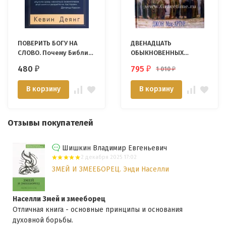
ПОВЕРИТЬ БОГУ НА
ДВЕНАДЦАТЬ
СЛОВО. Почему Библия
ОБЫКНОВЕННЫХ
познаваема,
МУЖЧИН. Джон Мак-
480
795
1 010
₽
₽
₽
необходима и
Артур
достаточна, и что это
В корзину
В корзину
значит для нас. Кевин
Деянг
Отзывы покупателей
Шишкин Владимир Евгеньевич
2 декабря 2025 17:02
ЗМЕЙ И ЗМЕЕБОРЕЦ. Энди Населли
Населли Змей и змееборец
Отличная книга - основные принципы и основания
духовной борьбы.