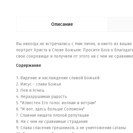
Описание
Вы никогда не встречались с Ним лично, и никто из ваших
портрет Христа в Слове Божьем. Просите Бога о благодати,
свое сокровище и получили от этого ни с чем не сравним
Содержание
1. Видение и наслаждение славой Божьей
2. Иисус - слава Божья
3. Лев и Агнец
4. Неразрушимая радость
5. "Известен Его голос волнам и ветрам"
6. "И вот, здесь больше Соломона"
7. Славная нищета плохой репутации
8. Ни с чем не сравнимые страдания
9. Слава спасения грешников, а не уничтожения сатаны