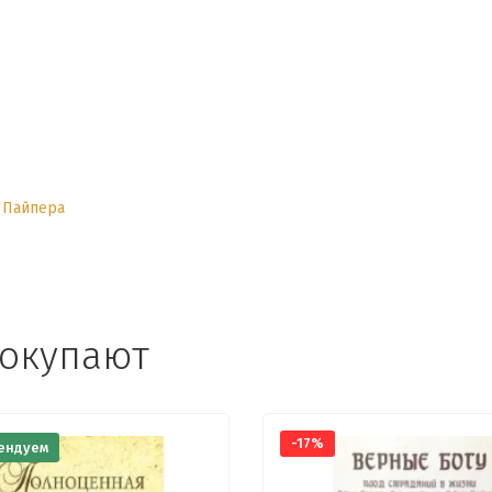
 Пайпера
покупают
-17%
ендуем