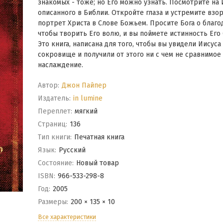
знакомых - тоже; но Его можно узнать. Посмотрите на 
описанного в Библии. Откройте глаза и устремите взор
портрет Христа в Слове Божьем. Просите Бога о благод
чтобы творить Его волю, и вы поймете истинность Его 
Это книга, написана для того, чтобы вы увидели Иисуса
сокровище и получили от этого ни с чем не сравнимое
наслаждение.
Автор:
Джон Пайпер
Издатель:
in lumine
Переплет:
мягкий
Cтраниц:
136
Тип книги:
Печатная книга
Язык:
Русский
Состояние:
Новый товар
ISBN:
966-533-298-8
Год:
2005
Размеры:
200 × 135 × 10
Все характеристики