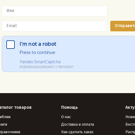
аталог товаров
Помощь
Акту
иблии
О нас
Нови
ниги
Доставка и оплата
Бест
правочники
Как сделать заказ
Расп