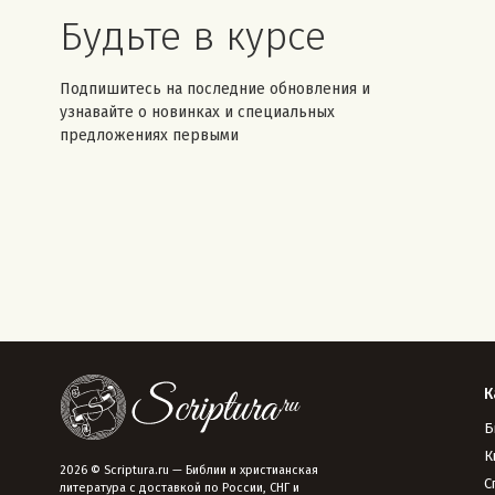
Будьте в курсе
Подпишитесь на последние обновления и
узнавайте о новинках и специальных
предложениях первыми
К
Б
К
2026 © Scriptura.ru — Библии и христианская
С
литература с доставкой по России, СНГ и