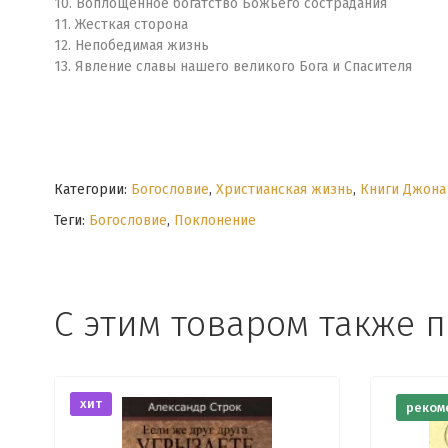
10. Воплощенное богатство Божьего сострадания
11. Жесткая сторона
12. Непобедимая жизнь
13. Явление славы нашего великого Бога и Спасителя
Категории:
Богословие
,
Христианская жизнь
,
Книги Джона
Теги:
Богословие
,
Поклонение
С этим товаром также 
хит
реком