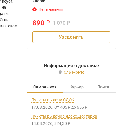
Склад:
Иисуса,
 на
Нет в наличии
ати,
Сына.
890
1 070
₽
₽
 как свое
Уведомить
Информация о доставке
Эль-Монте
Самовывоз
Курьер
Почта
Пункты выдачи СДЭК
17.08.2026
От
405
до
655
₽
₽
Пункты выдачи Яндекс.Доставка
14.08.2026
324,30
₽