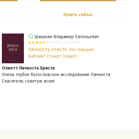
Купить сейчас
Шишкин Владимир Евгеньевич
10 ноября 2025 08:54
ЛИЧНОСТЬ ХРИСТА. Что говорит
Библия? Стюарт Олиотт
Олиотт Личность Христа
Гурт
Очень глубое богословское исследование Личности
Дейс
Спасителя, советую всем!
Авто