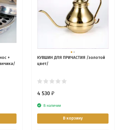
нос +
КУВШИН ДЛЯ ПРИЧАСТИЯ /золотой
анчика/
цвет/
4 530
₽
В наличии
В корзину