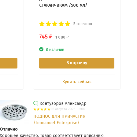
СТАКАНЧИКАМ /500 мл/
5 отзывов
745
₽
1 080
₽
В наличии
В корзину
Купить сейчас
Контузоров Александр
16 августа 2023 05:00
ПОДНОС ДЛЯ ПРИЧАСТИЯ
/Immanuel Enterprise/
Отлично
Хорошее качество. Товар соответствует описанию.
Набо