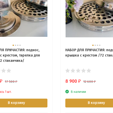
ЛЯ ПРИЧАСТИЯ: поднос,
НАБОР ДЛЯ ПРИЧАСТИЯ: под
с крестом, тарелка для
крышка с крестом /72 стак
72 стаканчика/
8 900
₽
₽
17 500
12 600
₽
₽
сь 1 шт.
В наличии
В корзину
В корзину