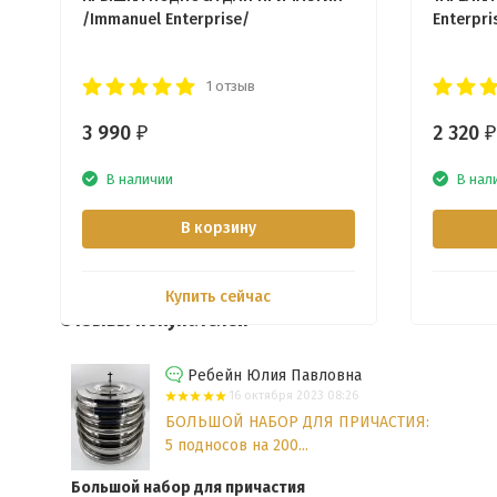
/Immanuel Enterprise/
Enterpri
1 отзыв
3 990
2 320
₽
₽
В наличии
В нал
В корзину
Купить сейчас
Отзывы покупателей
Ребейн Юлия Павловна
16 октября 2023 08:26
БОЛЬШОЙ НАБОР ДЛЯ ПРИЧАСТИЯ:
5 подносов на 200...
Большой набор для причастия