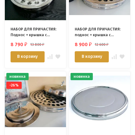
НАБОР ДЛЯ ПРИЧАСТИЯ:
НАБОР ДЛЯ ПРИЧАСТИЯ:
Поднос + крышка с
поднос + крышка с
крестом /40
крестом /72 стаканчика/
8 790
8 900
13 800
12 600
₽
₽
₽
₽
стаканчиков/
В корзину
В корзину
новинка
новинка
-26%