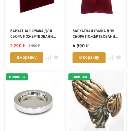
БАРХАТНАЯ СУМКА ДЛЯ
БАРХАТНАЯ СУМКА ДЛЯ
СБОРА ПОЖЕРТВОВАНИЙ
СБОРА ПОЖЕРТВОВАНИЙ
/коричневый цвет/
/Пять хлебов и две
2 290
4 990
3 950
₽
₽
₽
рыбки/
В корзину
В корзину
новинка
новинка