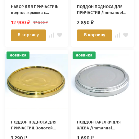
НАБОР ДЛЯ ПРИЧАСТИЯ:
ПОДДОН ПОДНОСА ДЛЯ
поднос, крышка с
ПРИЧАСТИЯ /Immanuel
крестом, тарелка для
Enterprise/
12 900
2 890
17 500
₽
₽
₽
хлеба /72 стаканчика/
В корзину
В корзину
новинка
новинка
ПОДДОН ПОДНОСА ДЛЯ
ПОДДОН ТАРЕЛКИ ДЛЯ
ПРИЧАСТИЯ. Золотой
ХЛЕБА /Immanuel
цвет /Immanuel
Enterprise/
3 290
1 690
₽
₽