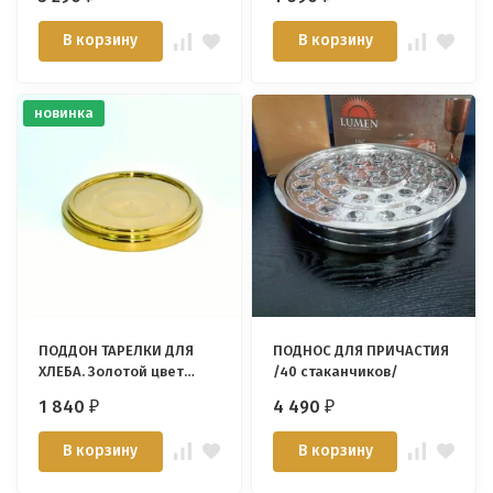
Enterprise/
В корзину
В корзину
новинка
ПОДДОН ТАРЕЛКИ ДЛЯ
ПОДНОС ДЛЯ ПРИЧАСТИЯ
ХЛЕБА. Золотой цвет
/40 стаканчиков/
/Immanuel Enterprise/
1 840
4 490
₽
₽
В корзину
В корзину