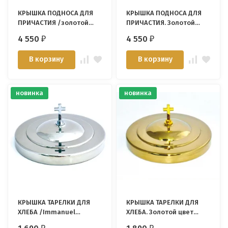
КРЫШКА ПОДНОСА ДЛЯ
КРЫШКА ПОДНОСА ДЛЯ
ПРИЧАСТИЯ /золотой
ПРИЧАСТИЯ. Золотой
цвет/
цвет /Immanuel
4 550
4 550
₽
₽
Enterprise/
В корзину
В корзину
новинка
новинка
КРЫШКА ТАРЕЛКИ ДЛЯ
КРЫШКА ТАРЕЛКИ ДЛЯ
ХЛЕБА /Immanuel
ХЛЕБА. Золотой цвет
Enterprise/
/Immanuel Enterprise/