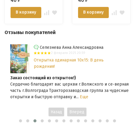
40
40
₽
₽
В корзину
В корзину
Отзывы покупателей
Селезнева Анна Александровна
2 февраля 2025 20:59
Открытка одинарная 10x15: В день
рождения!
Заказ состоящий из открыток!)
Сердечно благодарят вас церкви г.Волжского и се-верная
часть г.Волгограда Тракторозаводская группа за чудесные
открытки и быструю отправку и...
Еще
Назад
Вперед