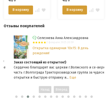
40
40
₽
₽
В корзину
В корзину
Отзывы покупателей
Селезнева Анна Александровна
2 февраля 2025 20:59
Открытка одинарная 10x15: В день
рождения!
Заказ состоящий из открыток!)
Сердечно благодарят вас церкви г.Волжского и се-верная
часть г.Волгограда Тракторозаводская группа за чудесные
открытки и быструю отправку и...
Еще
Назад
Вперед