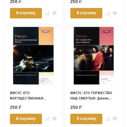
250
250
₽
₽
В корзину
В корзину
ИИСУС: ЕГО
ИИСУС: ЕГО ТОРЖЕСТВО
МОГУЩЕСТВЕННАЯ
НАД СМЕРТЬЮ. Джемс
ЖИЗНЬ. Джемс А.Мик
А.Мик
250
250
₽
₽
В корзину
В корзину