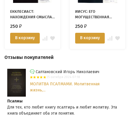
ЕККЛЕСИАСТ:
ИИСУС: ЕГО
НАХОЖДЕНИЯ СМЫСЛА
МОГУЩЕСТВЕННАЯ
ЖИЗНИ. Джемс А. Мик
ЖИЗНЬ. Джемс А.Мик
250
250
₽
₽
В корзину
В корзину
Отзывы покупателей
Салтановский Игорь Николаевич
25 октября 2024 07:18
МОЛИТВА ПСАЛМАМИ. Молитвенная
жизнь,...
Псалмы
Для тех, кто любит книгу псалтирь и любит молитву. Эта
книга объединяет оба эти понятия.