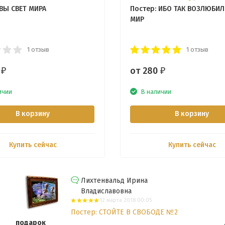
 ВЫ СВЕТ МИРА
Постер: ИБО ТАК ВОЗЛЮБИЛ
МИР
1 отзыв
1 отзыв
0
от 280
₽
₽
ичии
В наличии
В корзину
В корзину
Купить сейчас
Купить сейчас
Лихтенвальд Ирина
Владиславовна
12 марта 2018 00:05
Постер: СТОЙТЕ В СВОБОДЕ №2
подарок