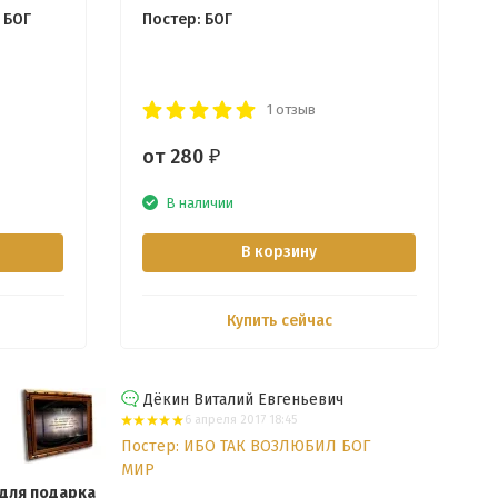
 БОГ
Постер: БОГ
1 отзыв
от 280
₽
В наличии
В корзину
Купить сейчас
Дёкин Виталий Евгеньевич
6 апреля 2017 18:45
Постер: ИБО ТАК ВОЗЛЮБИЛ БОГ
МИР
для подарка