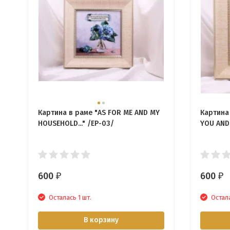
Картина в раме "AS FOR ME AND MY
Картина
HOUSEHOLD..." /EP-03/
YOU AND
600
600
₽
₽
Осталась 1 шт.
Остала
В корзину