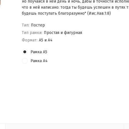
но поучайся в ней день и ночь, дабы в точности исполн
что в ней написано: тогда ты будешь успешен в путях т
будешь поступать благоразумно" (Иис.Нав.1:8)
Тип:
Постер
Тип рамки:
Простая и фигурная
Формат:
А5 и А4
Рамка А5
Рамка А4