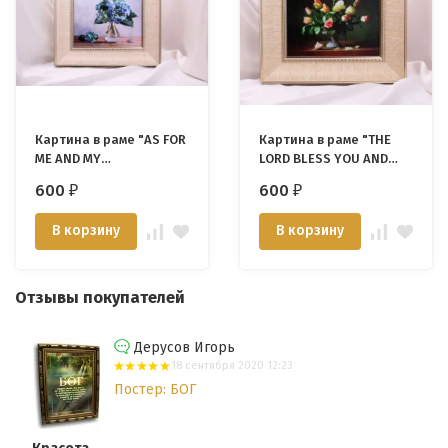
Картина в раме "AS FOR
Картина в раме "THE
ME AND MY
LORD BLESS YOU AND
HOUSEHOLD..." /EP-03/
KEEP YOU" /EP-02/
600
600
₽
₽
В корзину
В корзину
Отзывы покупателей
Дерусов Игорь
18 сентября 2020 12:23
Постер: БОГ