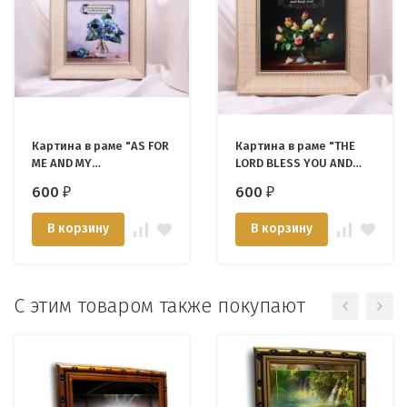
Картина в раме "AS FOR
Картина в раме "THE
ME AND MY
LORD BLESS YOU AND
HOUSEHOLD..." /EP-03/
KEEP YOU" /EP-02/
600
600
₽
₽
В корзину
В корзину
С этим товаром также покупают