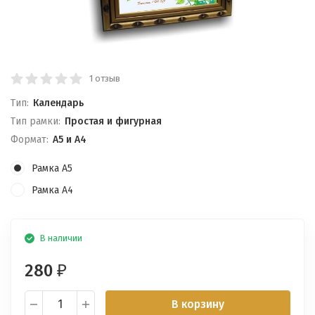
1 отзыв
Тип:
Календарь
Тип рамки:
Простая и фигурная
Формат:
А5 и А4
Рамка А5
Рамка А4
В наличии
280
₽
В корзину