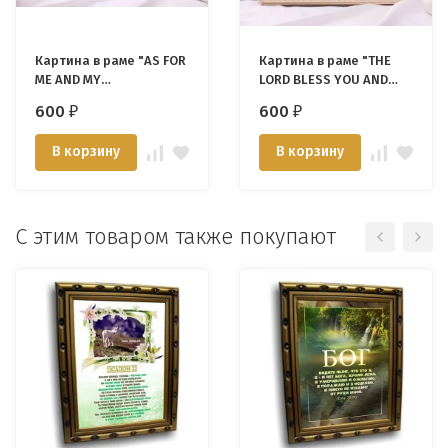
Картина в раме "AS FOR
Картина в раме "THE
ME AND MY
LORD BLESS YOU AND
HOUSEHOLD..." /EP-03/
KEEP YOU" /EP-02/
600
600
₽
₽
В корзину
В корзину
С этим товаром также покупают