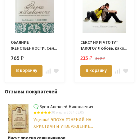
ОБАЯНИЕ
СЕКС? НУ И ЧТО ТУТ
ЖЕНСТВЕННОСТИ. Семь
ТАКОГО? Любовь, какой
добродетелей
ее задумал Бог. Джим
765
235
340
₽
₽
₽
благочестивой жены и
Берген
матери. Каролин
В корзину
В корзину
Махейни
Отзывы покупателей
Зуев Алексей Николаевич
30 марта 2024 05:05
Уценка! ЭПОХА ГОНЕНИЙ НА
ХРИСТИАН И УТВЕРЖДЕНИЕ...
Иисус против священников