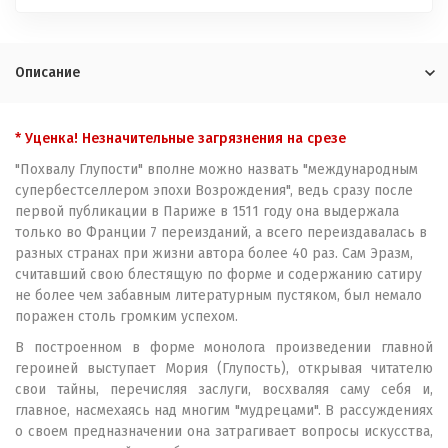
Описание
* Уценка! Незначительные загрязнения на срезе
"Похвалу Глупости" вполне можно назвать "международным
супербестселлером эпохи Возрождения", ведь сразу после
первой публикации в Париже в 1511 году она выдержала
только во Франции 7 переизданий, а всего переиздавалась в
разных странах при жизни автора более 40 раз. Сам Эразм,
считавший свою блестящую по форме и содержанию сатиру
не более чем забавным литературным пустяком, был немало
поражен столь громким успехом.
В построенном в форме монолога произведении главной
героиней выступает Мория (Глупость), открывая читателю
свои тайны, перечисляя заслуги, восхваляя саму себя и,
главное, насмехаясь над многим "мудрецами". В рассуждениях
о своем предназначении она затрагивает вопросы искусства,