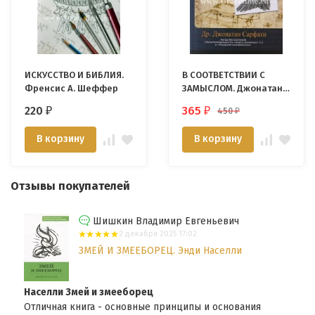
ИСКУССТВО И БИБЛИЯ.
В СООТВЕТСТВИИ С
Френсис А. Шеффер
ЗАМЫСЛОМ. Джонатан
Сарфати
220
365
450
₽
₽
₽
В корзину
В корзину
Отзывы покупателей
Шишкин Владимир Евгеньевич
2 декабря 2025 17:02
ЗМЕЙ И ЗМЕЕБОРЕЦ. Энди Населли
Населли Змей и змееборец
Отличная книга - основные принципы и основания