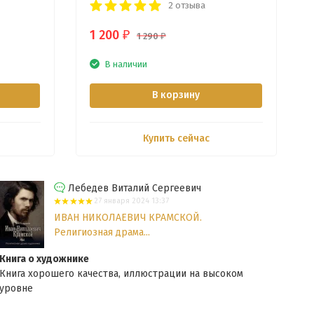
2 отзыва
1 200
₽
1 290
₽
В наличии
В корзину
Купить сейчас
Лебедев Виталий Сергеевич
27 января 2024 13:37
ИВАН НИКОЛАЕВИЧ КРАМСКОЙ.
Религиозная драма...
Книга о художнике
Дор
Книга хорошего качества, иллюстрации на высоком
Отли
уровне
отве