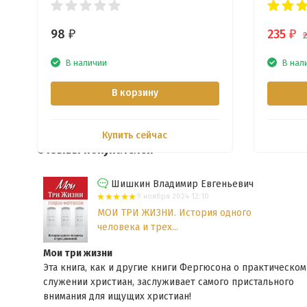
98
235
₽
₽
В наличии
В нал
В корзину
Купить сейчас
Отзывы покупателей
Шишкин Владимир Евгеньевич
9 ноября 2024 12:10
МОИ ТРИ ЖИЗНИ. История одного
человека и трех...
Мои три жизни
Эта книга, как и другие книги Фергюсона о практическом
онца
служении христиан, заслуживает самого пристального
внимания для ищущих христиан!