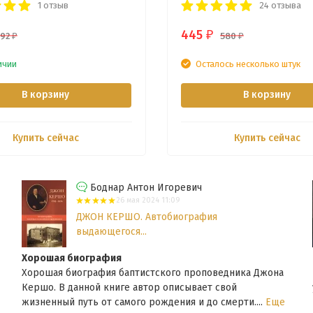
1 отзыв
24 отзыва
445
₽
292
580
₽
₽
ичии
Осталось несколько штук
В корзину
В корзину
Купить сейчас
Купить сейчас
Боднар Антон Игоревич
26 мая 2024 11:09
ДЖОН КЕРШО. Автобиография
выдающегося...
Хорошая биография
Хорошая биография баптистского проповедника Джона
Кершо. В данной книге автор описывает свой
жизненный путь от самого рождения и до смерти....
Еще