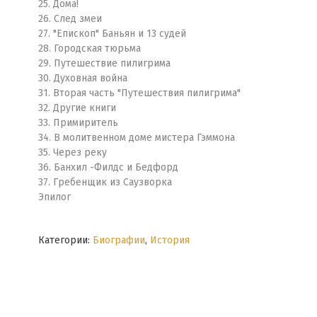
25. Дома!
26. След змеи
27. "Епископ" Баньян и 13 судей
28. Городская тюрьма
29. Путешествие пилигрима
30. Духовная война
31. Вторая часть "Путешествия пилигрима"
32. Другие книги
33. Примиритель
34. В молитвенном доме мистера Гэммона
35. Через реку
36. Банхил -Филдс и Бедфорд
37. Гребенщик из Саузворка
Эпилог
Категории:
Биографии
,
История