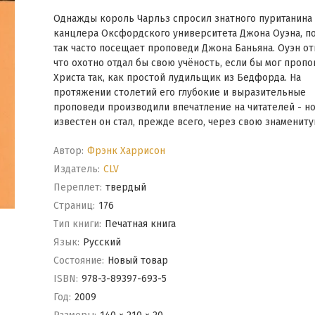
Однажды король Чарльз спросил знатного пуританина 
канцлера Оксфордского университета Джона Оуэна, по
так часто посещает проповеди Джона Баньяна. Оуэн от
что охотно отдал бы свою учёность, если бы мог проп
Христа так, как простой лудильщик из Бедфорда. На
протяжении столетий его глубокие и выразительные
проповеди производили впечатление на читателей - н
известен он стал, прежде всего, через свою знаменитую
Автор:
Фрэнк Харрисон
Издатель:
CLV
Переплет:
твердый
Cтраниц:
176
Тип книги:
Печатная книга
Язык:
Русский
Состояние:
Новый товар
ISBN:
978-3-89397-693-5
Год:
2009