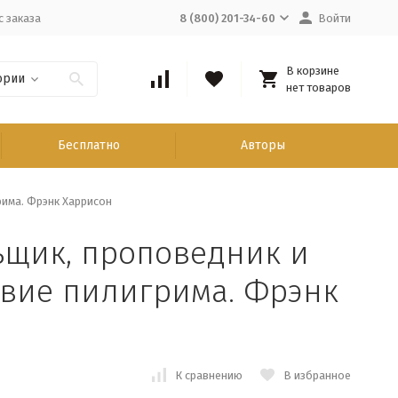
с заказа
8 (800) 201-34-60
Войти
В корзине
ории
нет товаров
Бесплатно
Авторы
има. Фрэнк Харрисон
щик, проповедник и
твие пилигрима. Фрэнк
К сравнению
В избранное