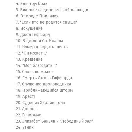
4. Эльстоу: брак
5. Видение на деревенской площади
6. В городе Приличия
7. "Если кто не родится свыше"
8. Искушение
9. Джон Гиффорд
10. В церкви Св. Иоанна
11. Номер двадцать шесть
12. "Он может…"
13. Крещение
14. "Моя благодать…"
15. Снова во мраке
16. Смерть Джона Гиффорда
17. Служение проповедника
18. Приближающийся шторм
19. Арест!
20. Судья из Харлингтона
21. Допрос
22. В тюрьме
23. Элизабет Баньян и "Лебединый зал"
24. Узник