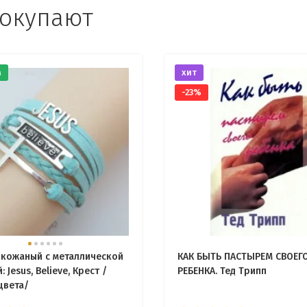
покупают
а
хит
-23%
 кожаный с металлической
КАК БЫТЬ ПАСТЫРЕМ СВОЕГ
: Jesus, Believe, Крест /
РЕБЕНКА. Тед Трипп
цвета/