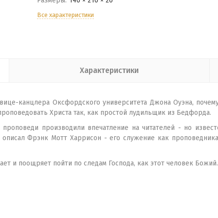
Размеры:
140 × 210 × 20
Все характеристики
Характеристики
вице-канцлера Оксфордского университета Джона Оуэна, почему
 проповедовать Христа так, как простой лудильщик из Бедфорда.
 проповеди производили впечатление на читателей - но известе
ё описал Фрэнк Мотт Харрисон - его служение как проповедника
дает и поощряет пойти по следам Господа, как этот человек Божий.