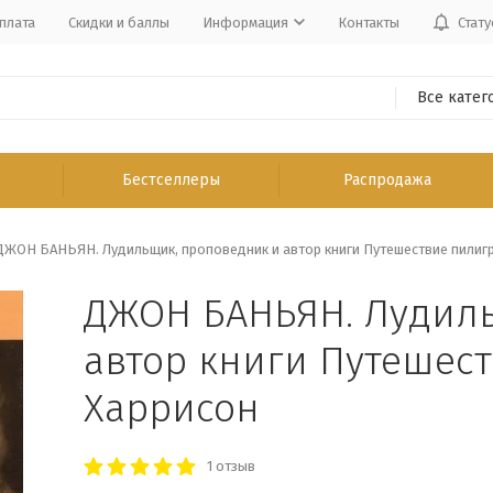
плата
Скидки и баллы
Информация
Контакты
Стату
Все катег
Бестселлеры
Распродажа
ДЖОН БАНЬЯН. Лудильщик, проповедник и автор книги Путешествие пилигр
ДЖОН БАНЬЯН. Лудиль
автор книги Путешес
Харрисон
1 отзыв