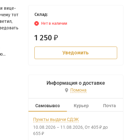
и вице-
Склад:
чему тот
ветил,
Нет в наличии
оведовать
1 250
₽
о
Уведомить
...
Информация о доставке
Помона
Самовывоз
Курьер
Почта
Пункты выдачи СДЭК
10.08.2026
–
11.08.2026
От
405
до
₽
655
₽