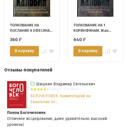
ТОЛКОВАНИЕ НА
ТОЛКОВАНИЕ НА 1
ПОСЛАНИЕ К ЕФЕСЯНАМ
КОРИНФЯНАМ. Жан
и ФИЛИППИЙЦАМ. Жан
Кальвин
360
640
₽
₽
Кальвин
В корзину
В корзину
Отзывы покупателей
Шишкин Владимир Евгеньевич
20 января 2026 09:42
БОГОЧЕЛОВЕК. Комментарий на
Евангелие от...
Попов Богочеловек
Отличное иссдедование, даже удивительно высокий
уровень!