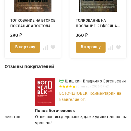
ТОЛКОВАНИЕ НА ВТОРОЕ
ТОЛКОВАНИЕ НА
ПОСЛАНИЕ АПОСТОЛА
ПОСЛАНИЕ К ЕФЕСЯНАМ
ПАВЛА К КОРИНФЯНАМ.
и ФИЛИППИЙЦАМ. Жан
290
360
₽
₽
Жан Кальвин
Кальвин
В корзину
В корзину
Отзывы покупателей
Шишкин Владимир Евгеньевич
20 января 2026 09:42
БОГОЧЕЛОВЕК. Комментарий на
Евангелие от...
Попов Богочеловек
Отличное иссдедование, даже удивительно высокий
уровень!