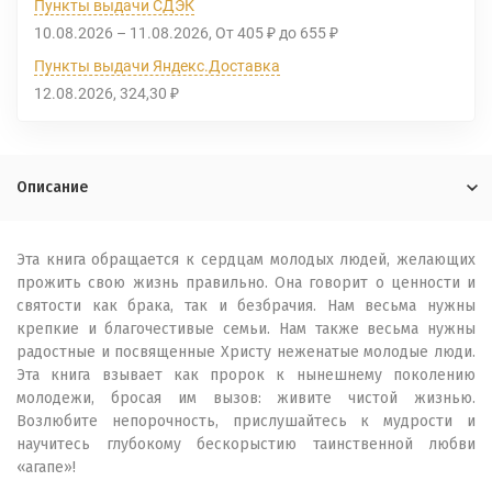
Пункты выдачи СДЭК
10.08.2026
–
11.08.2026
От
405
до
655
₽
₽
Пункты выдачи Яндекс.Доставка
12.08.2026
324,30
₽
Описание
Эта книга обращается к сердцам молодых людей, желающих
прожить свою жизнь правильно. Она говорит о ценности и
святости как брака, так и безбрачия. Нам весьма нужны
крепкие и благочестивые семьи. Нам также весьма нужны
радостные и посвященные Христу неженатые молодые люди.
Эта книга взывает как пророк к нынешнему поколению
молодежи, бросая им вызов: живите чистой жизнью.
Возлюбите непорочность, прислушайтесь к мудрости и
научитесь глубокому бескорыстию таинственной любви
«агапе»!