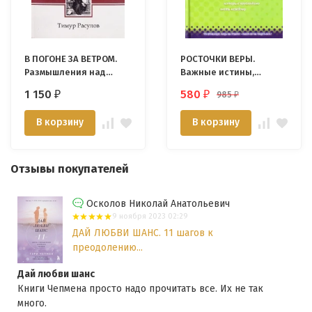
В ПОГОНЕ ЗА ВЕТРОМ.
РОСТОЧКИ ВЕРЫ.
Размышления над
Важные истины,
книгой Екклесиаста.
которые необходимо
1 150
580
985
₽
₽
₽
Тимур Расулов
знать каждому. Джон
Мак-Артур
В корзину
В корзину
Отзывы покупателей
Осколов Николай Анатольевич
9 ноября 2023 02:29
ДАЙ ЛЮБВИ ШАНС. 11 шагов к
преодолению...
Дай любви шанс
Книги Чепмена просто надо прочитать все. Их не так
много.