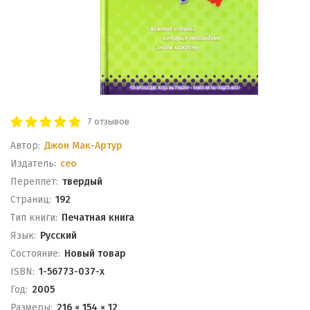
7 отзывов
Автор:
Джон Мак-Артур
Издатель:
ceo
Переплет:
твердый
Cтраниц:
192
Тип книги:
Печатная книга
Язык:
Русский
Состояние:
Новый товар
ISBN:
1-56773-037-х
Год:
2005
Размеры:
216 × 154 × 12