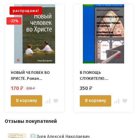
распродажа!
-23%
НОВЫЙ ЧЕЛОВЕК ВО
В ПОМОЩЬ
ХРИСТЕ. Роман
СЛУЖИТЕЛЮ.
Дехтяренко
Антология из трех
170
350
220
₽
₽
₽
книг. Роман
Дехтяренко
В корзину
В корзину
Отзывы покупателей
Зуев Алексей Николаевич