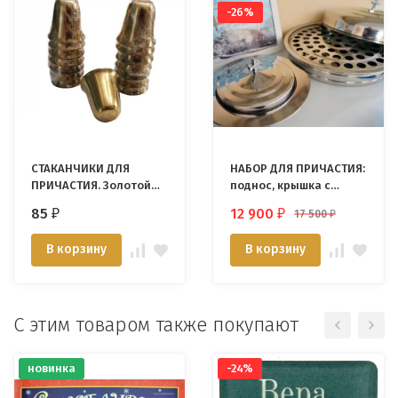
-26%
СТАКАНЧИКИ ДЛЯ
НАБОР ДЛЯ ПРИЧАСТИЯ:
ПРИЧАСТИЯ. Золотой
поднос, крышка с
цвет /нержавеющая
крестом, тарелка для
85
12 900
17 500
₽
₽
₽
сталь/
хлеба /72 стаканчика/
В корзину
В корзину
С этим товаром также покупают
новинка
-24%