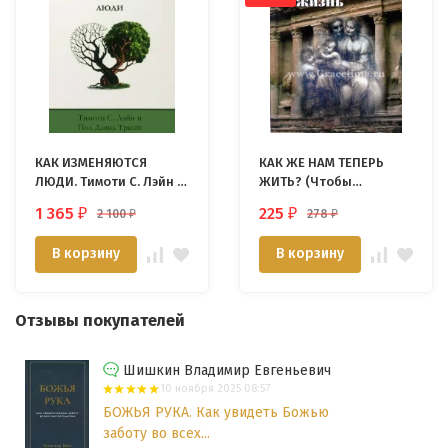
КАК ИЗМЕНЯЮТСЯ
КАК ЖЕ НАМ ТЕПЕРЬ
ЛЮДИ. Тимоти С. Лэйн и
ЖИТЬ? (Чтобы
Пол Дэвид Трипп
продолжалась жизнь).
1 365
225
2 100
278
₽
₽
₽
₽
Френсис Шеффер
В корзину
В корзину
Отзывы покупателей
Шишкин Владимир Евгеньевич
10 ноября 2025 08:57
БОЖЬЯ РУКА. Как увидеть Божью
заботу во всех...