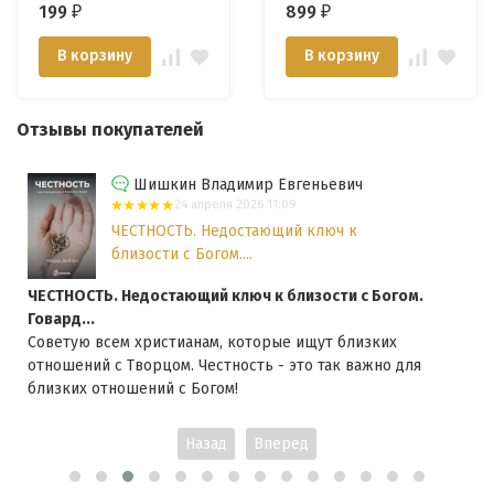
199
899
₽
₽
Откровении. Сергей
Расулов
Головин
В корзину
В корзину
Отзывы покупателей
Шишкин Владимир Евгеньевич
24 апреля 2026 11:09
ЧЕСТНОСТЬ. Недостающий ключ к
близости с Богом....
ЧЕСТНОСТЬ. Недостающий ключ к близости с Богом.
Говард...
Советую всем христианам, которые ищут близких
отношений с Творцом. Честность - это так важно для
близких отношений с Богом!
Назад
Вперед