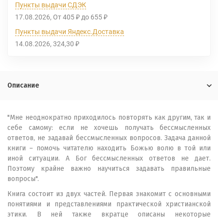
Пункты выдачи СДЭК
17.08.2026
От
405
до
655
₽
₽
Пункты выдачи Яндекс.Доставка
14.08.2026
324,30
₽
Описание
"Мне неоднократно приходилось повторять как другим, так и
себе самому: если не хочешь получать бессмысленных
ответов, не задавай бессмысленных вопросов. Задача данной
книги – помочь читателю находить Божью волю в той или
иной ситуации. А Бог бессмысленных ответов не дает.
Поэтому крайне важно научиться задавать правильные
вопросы".
Книга состоит из двух частей. Первая знакомит с основными
понятиями и представлениями практической христианской
этики. В ней также вкратце описаны некоторые