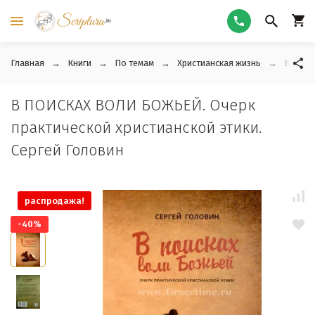
Главная
Книги
По темам
Христианская жизнь
В ПОИС
В ПОИСКАХ ВОЛИ БОЖЬЕЙ. Очерк
практической христианской этики.
Сергей Головин
распродажа!
-40%