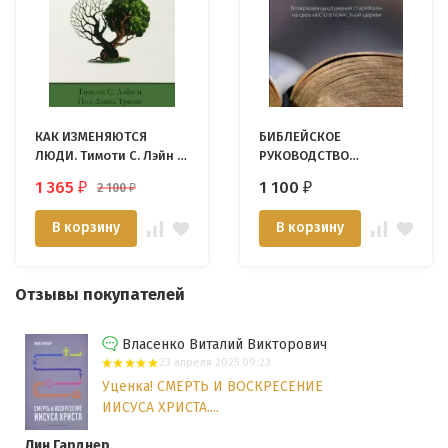
КАК ИЗМЕНЯЮТСЯ
БИБЛЕЙСКОЕ
ЛЮДИ. Тимоти С. Лэйн и
РУКОВОДСТВО
Пол Дэвид Трипп
ЦЕРКОВЬЮ. Александр
1 365
1 100
2 100
₽
₽
₽
Строк
В корзину
В корзину
Отзывы покупателей
Власенко Виталий Викторович
23 апреля 2025 09:23
Уценка! СМЕРТЬ И ВОСКРЕСЕНИЕ
ИИСУСА ХРИСТА....
Лин Гарднер