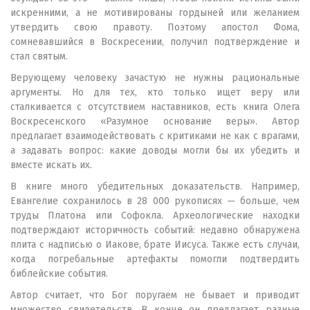
искренними, а не мотивированы гордыней или желанием
утвердить свою правоту. Поэтому апостол Фома,
сомневавшийся в Воскресении, получил подтверждение и
стал святым.
Верующему человеку зачастую не нужны рациональные
аргументы. Но для тех, кто только ищет веру или
сталкивается с отсутствием наставников, есть книга Олега
Воскресенского «Разумное основание веры». Автор
предлагает взаимодействовать с критиками не как с врагами,
а задавать вопрос: какие доводы могли бы их убедить и
вместе искать их.
В книге много убедительных доказательств. Например,
Евангелие сохранилось в 28 000 рукописях — больше, чем
труды Платона или Софокла. Археологические находки
подтверждают историчность событий: недавно обнаружена
плита с надписью о Иакове, брате Иисуса. Также есть случаи,
когда погребальные артефакты помогли подтвердить
библейские события.
Автор считает, что Бог поругаем не бывает и приводит
множество свидетельств. В конце он предлагает разные