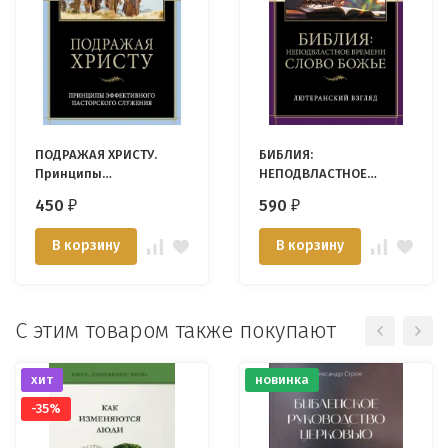
ПОДРАЖАЯ ХРИСТУ.
БИБЛИЯ:
Принципы
НЕПОДВЛАСТНОЕ
эффективного
ВРЕМЕНИ СЛОВО БОЖЬЕ.
450
590
₽
₽
пасторского служения.
Лютеранский взгляд.
Вячеслав Плескач
Матти Вяйсянен
В корзину
В корзину
С этим товаром также покупают
хит
новинка
-35%