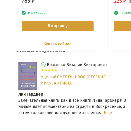
785
225
₽
₽
В наличии
В нал
В корзину
Купить сейчас
Отзывы покупателей
Власенко Виталий Викторович
23 апреля 2025 09:23
Уценка! СМЕРТЬ И ВОСКРЕСЕНИЕ
ИИСУСА ХРИСТА....
Лин Гарднер
тся
Замечательная книга, как и все книги Лина Гарднера! В
вая
начале идёт комментарий на Страсти и Воскресение, а
затем толкование или духовное значение...
Еще