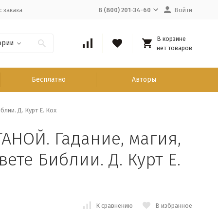
с заказа
8 (800) 201-34-60
Войти
В корзине
ории
нет товаров
Бесплатно
Авторы
лии. Д. Курт Е. Кох
НОЙ. Гадание, магия,
ете Библии. Д. Курт Е.
К сравнению
В избранное