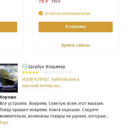
75
₽
115
₽
Осталось несколько штук
В корзину
Купить сейчас
Щербук Владимир
22 августа 2024 15:29
НОЕВ КОВЧЕГ. Библейский и
научный взгляд на...
Хорошо
Понр
Всё устроило. Вовремя. Советую всем этот магазин.
Това
Товар пришел вовремя. Книги хорошие. Следите
боль
внимательно, возможны товары на уценке, которые...
Еще