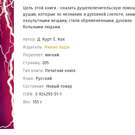
Цель этой книги - оказать душепопечительскую помо
душам, которые по незнанию и духовной слепоте, зани
оккультными вещами, стали обремененными, духовно
больными людьми.
Автор:
Д. Курт Е. Кох
Издатель:
Живые воды
Переплет:
мягкий
Cтраниц:
205
Тип книги:
Печатная книга
Язык:
Русский
Состояние:
Новый товар
ISBN:
3-924293-51-1
Вес:
155 г