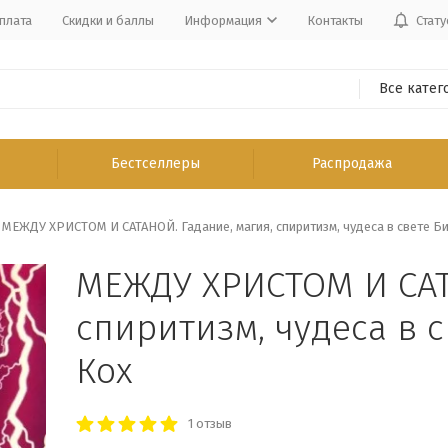
плата
Скидки и баллы
Информация
Контакты
Стату
Все катег
Бестселлеры
Распродажа
МЕЖДУ ХРИСТОМ И САТАНОЙ. Гадание, магия, спиритизм, чудеса в свете Биб
МЕЖДУ ХРИСТОМ И САТА
спиритизм, чудеса в св
Кох
1 отзыв