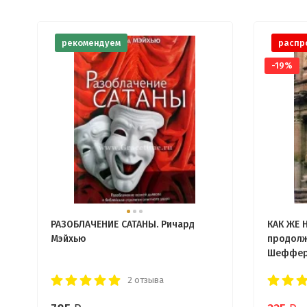
рекомендуем
распр
-19%
РАЗОБЛАЧЕНИЕ САТАНЫ. Ричард
КАК ЖЕ 
Мэйхью
продолж
Шеффе
2 отзыва