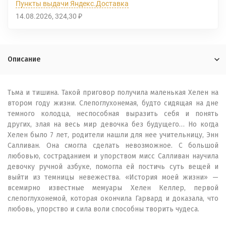
Пункты выдачи Яндекс.Доставка
14.08.2026
324,30
₽
Описание
Тьма и тишина. Такой приговор получила маленькая Хелен на
втором году жизни. Слепоглухонемая, будто сидящая на дне
темного колодца, неспособная выразить себя и понять
других, злая на весь мир девочка без будущего… Но когда
Хелен было 7 лет, родители нашли для нее учительницу, Энн
Салливан. Она смогла сделать невозможное. С большой
любовью, состраданием и упорством мисс Салливан научила
девочку ручной азбуке, помогла ей постичь суть вещей и
выйти из темницы невежества. «История моей жизни» —
всемирно известные мемуары Хелен Келлер, первой
слепоглухонемой, которая окончила Гарвард и доказала, что
любовь, упорство и сила воли способны творить чудеса.