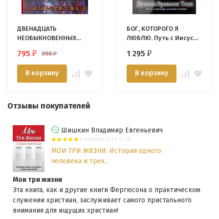
ДВЕНАДЦАТЬ
БОГ, КОТОРОГО Я
НЕОБЫКНОВЕННЫХ
ЛЮБЛЮ. Путь с Иисусом
ЖЕНЩИН. Джон Мак-
длиной в жизнь
795
1 295
990
₽
₽
₽
Артур
(Джони). Джони
Эриксон Тада
В корзину
В корзину
Отзывы покупателей
Шишкин Владимир Евгеньевич
9 ноября 2024 12:10
МОИ ТРИ ЖИЗНИ. История одного
человека и трех...
Мои три жизни
Эта книга, как и другие книги Фергюсона о практическом
служении христиан, заслуживает самого пристального
внимания для ищущих христиан!