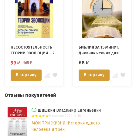
НЕСОСТОЯТЕЛЬНОСТЬ
БИБЛИЯ ЗА 15 МИНУТ.
ТЕОРИИ ЭВОЛЮЦИИ – 2.
Дневник чтения для
Чего боятся педагоги и
взрослых
99
68
165
₽
₽
₽
ученые? Джонатан
Сарфати
В корзину
В корзину
Отзывы покупателей
Шишкин Владимир Евгеньевич
9 ноября 2024 12:10
МОИ ТРИ ЖИЗНИ. История одного
человека и трех...