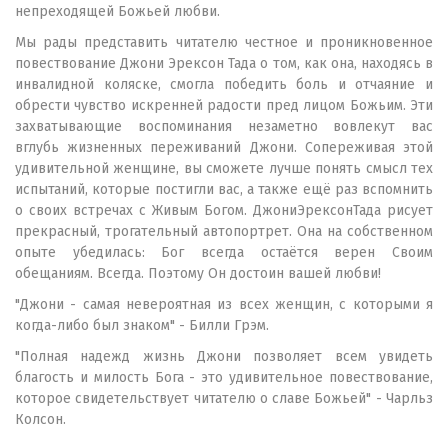
непреходящей Божьей любви.
Мы рады представить читателю честное и проникновенное
повествование Джони Эрексон Тада о том, как она, находясь в
инвалидной коляске, смогла победить боль и отчаяние и
обрести чувство искренней радости пред лицом Божьим. Эти
захватывающие воспоминания незаметно вовлекут вас
вглубь жизненных переживаний Джони. Сопереживая этой
удивительной женщине, вы сможете лучше понять смысл тех
испытаний, которые постигли вас, а также ещё раз вспомнить
о своих встречах с Живым Богом. ДжониЭрексонТада рисует
прекрасный, трогательный автопортрет. Она на собственном
опыте убедилась: Бог всегда остаётся верен Своим
обещаниям. Всегда. Поэтому Он достоин вашей любви!
"Джони - самая невероятная из всех женщин, с которыми я
когда-либо был знаком" - Билли Грэм.
"Полная надежд жизнь Джони позволяет всем увидеть
благость и милость Бога - это удивительное повествование,
которое свидетельствует читателю о славе Божьей" - Чарльз
Колсон.