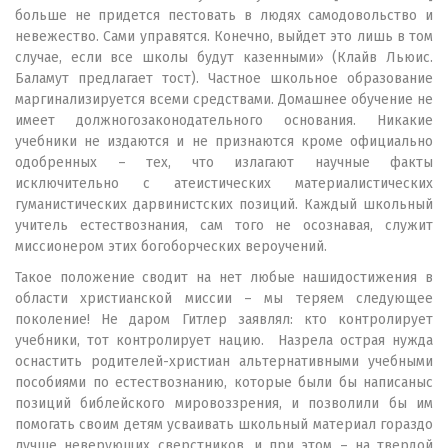
больше не придется пестовать в людях самодовольство и
невежество. Сами управятся. Конечно, выйдет это лишь в том
случае, если все школы будут казенными» (Клайв Льюис.
Баламут предлагает тост). Частное школьное образование
маргинализируется всеми средствами. Домашнее обучение не
имеет должногозаконодательного основания. Никакие
учебники не издаются и не признаются кроме официально
одобренных – тех, что излагают научные факты
исключительно с атеистических материалистических
гуманистических дарвинистских позиций. Каждый школьный
учитель естествознания, сам того не осознавая, служит
миссионером этих богоборческих вероучений.
Такое положение сводит на нет любые нашидостижения в
области христианской миссии – мы теряем следующее
поколение! Не даром Гитлер заявлял: кто контролирует
учебники, тот контролирует нацию. Назрела острая нужда
оснастить родителей-христиан альтернативными учебными
пособиями по естествознанию, которые были бы написаныс
позиций библейского мировоззрения, и позволили бы им
помогать своим детям усваивать школьный материал гораздо
лучше неверующих сверстников, и при этом – на твердой