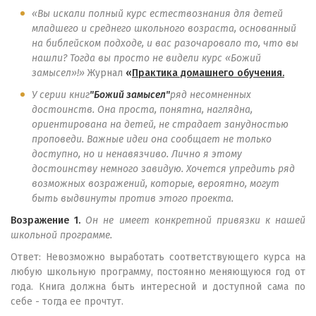
«Вы искали полный курс естествознания для детей
младшего и среднего школьного возраста, основанный
на библейском подходе, и вас разочаровало то, что вы
нашли? Тогда вы просто не видели курс «Божий
замысел»!»
Журнал
«
Практика домашнего обучения.
У серии книг
"Божий замысел"
ряд несомненных
достоинств. Она проста, понятна, наглядна,
ориентирована на детей, не страдает занудностью
проповеди. Важные идеи она сообщает не только
доступно, но и ненавязчиво. Лично я этому
достоинству немного завидую. Хочется упредить ряд
возможных возражений, которые, вероятно, могут
быть выдвинуты против этого проекта.
Возражение 1.
Он не имеет конкретной привязки к нашей
школьной программе.
Ответ: Невозможно выработать соответствующего курса на
любую школьную программу, постоянно меняющуюся год от
года. Книга должна быть интересной и доступной сама по
себе - тогда ее прочтут.