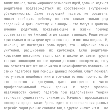
таких планов, таких мировоззренческих идей, должно идти от
родителей, подтверждаться их собственной внутренней
убежденностью. Даже верующий педагог, не родитель,
может сообщить ребенку по этим книгам только ряд
сведений. А дать систему и выводы - это могут и должны
именно родители, показывающие в жизни пример
соответствия ее (жизни) этим самым выводам. Родителям-
христианам в этом деле нужна помощь - и вот она подана. И,
наконец, не последняя роль курса, это - обучение самих
учителей, расширение их кругозора. Если родители-
христиане постоянно видят, как в школе их детям грузят
теорию эволюции во все щелки детского восприятия, то у
них остается все же шанс мягко и неконфликтно повлиять на
самих педагогов при помощи данных пособий. Опыт показал,
что учителя подобные книги все-таки готовы прочесть. Им
это понятно и доступно, даже интересно с чисто
профессиональной точки зрения. И тогда уровень
навязчивости самого педагога при вдалбливании теории
эволюции существенно снижается. Начинают проскакивать
оговорки вроде таких: "речь идет о сопоставлении разных
версий", "одни ученые считают так, а другие иначе" и т.п.. По