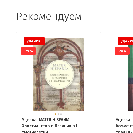
Рекомендуем
уценка!
уценк
-29%
-20%
Уценка! MATER HISPANIA.
Уценка! 
Христианство в Испании в I
Коммент
тысячелетии
традици