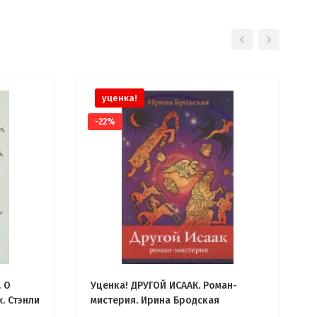
уценка!
-22%
 О
Уценка! ДРУГОЙ ИСААК. Роман-
. Стэнли
мистерия. Ирина Бродская