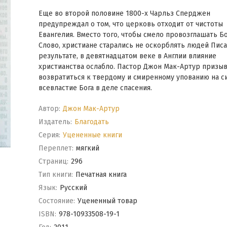
Еще во второй половине 1800-х Чарльз Сперджен
предупреждал о том, что церковь отходит от чистоты
Евангелия. Вместо того, чтобы смело провозглашать Б
Слово, христиане старались не оскорблять людей Писа
результате, в девятнадцатом веке в Англии влияние
христианства ослабло. Пастор Джон Мак-Артур призыв
возвратиться к твердому и смиренному упованию на с
всевластие Бога в деле спасения.
Автор:
Джон Мак-Артур
Издатель:
Благодать
Серия:
Уцененные книги
Переплет:
мягкий
Cтраниц:
296
Тип книги:
Печатная книга
Язык:
Русский
Состояние:
Уцененный товар
ISBN:
978-10933508-19-1