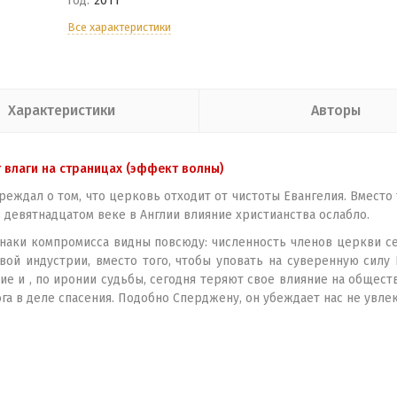
Год:
2011
Все характеристики
Характеристики
Авторы
т влаги на страницах (эффект волны)
еждал о том, что церковь отходит от чистоты Евангелия. Вместо 
в девятнадцатом веке в Англии влияние христианства ослабло.
знаки компромисса видны повсюду: численность членов церкви с
й индустрии, вместо того, чтобы уповать на суверенную силу Бо
 и , по иронии судьбы, сегодня теряют свое влияние на общест
га в деле спасения. Подобно Сперджену, он убеждает нас не увлек