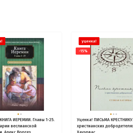
а!
уценка!
-15%
КНИГА ИЕРЕМИИ. Главы 1-25.
Уценка! ПИСЬМА КРЕСТНИКУ.
арии веслианской
христианских добродетелях
и. Алекс Воргез
Хауэрвас