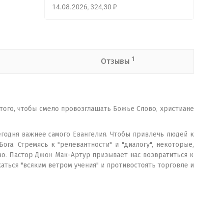
14.08.2026
324,30
₽
1
Отзывы
того, чтобы смело провозглашать Божье Слово, христиане
егодня важнее самого Евангелия. Чтобы привлечь людей к
га. Стремясь к "релевантности" и "диалогу", некоторые,
во. Пастор Джон Мак-Артур призывает нас возвратиться к
аться "всяким ветром учения" и противостоять торговле и