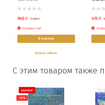
960
415
₽
₽
1 350
₽
Осталась 1 шт.
Остала
В корзину
Купить сейчас
С этим товаром также 
уценка!
-31%