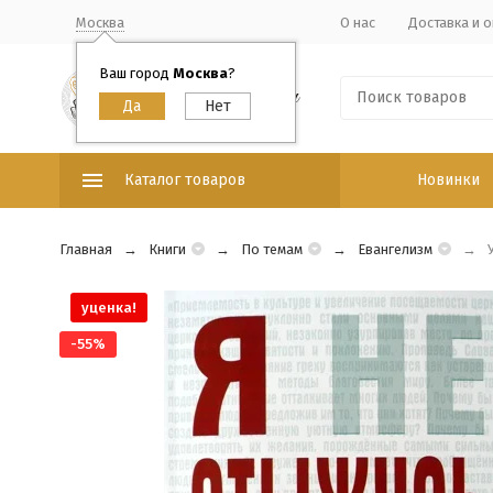
Москва
О нас
Доставка и о
Ваш город
Москва
?
Каталог товаров
Новинки
Главная
Книги
По темам
Евангелизм
уценка!
-55%