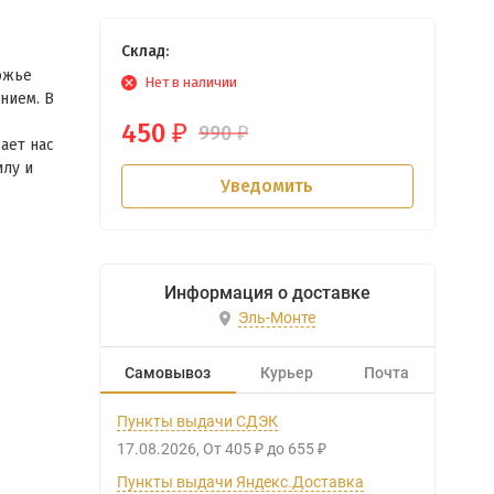
Склад:
ожье
Нет в наличии
нием. В
450
990
₽
₽
ает нас
илу и
Уведомить
Информация о доставке
Эль-Монте
Самовывоз
Курьер
Почта
Пункты выдачи СДЭК
17.08.2026
От
405
до
655
₽
₽
Пункты выдачи Яндекс.Доставка