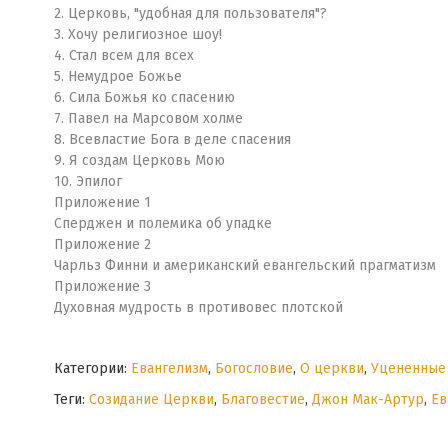
2. Церковь, "удобная для пользователя"?
3. Хочу религиозное шоу!
4. Стал всем для всех
5. Немудрое Божье
6. Сила Божья ко спасению
7. Павел на Марсовом холме
8. Всевластие Бога в деле спасения
9. Я создам Церковь Мою
10. Эпилог
Приложение 1
Сперджен и полемика об упадке
Приложение 2
Чарльз Финни и американский евангельский прагматизм
Приложение 3
Духовная мудрость в противовес плотской
Категории:
Евангелизм
,
Богословие
,
О церкви
,
Уцененные
Теги:
Созидание Церкви
,
Благовестие
,
Джон Мак-Артур
,
Ев