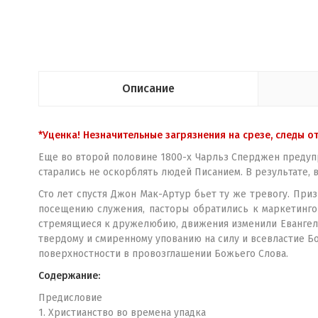
Описание
*Уценка! Незначительные загрязнения на срезе, следы о
Еще во второй половине 1800-х Чарльз Сперджен предупр
старались не оскорблять людей Писанием. В результате, 
Сто лет спустя Джон Мак-Артур бьет ту же тревогу. При
посещению служения, пасторы обратились к маркетингово
стремящиеся к дружелюбию, движения изменили Евангелие
твердому и смиренному упованию на силу и всевластие Бо
поверхностности в провозглашении Божьего Слова.
Содержание:
Предисловие
1. Христианство во времена упадка