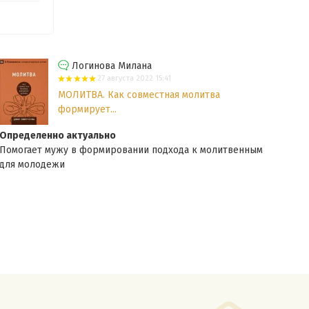
Логинова Милана
27 августа 2022 15:41
МОЛИТВА. Как совместная молитва
формирует...
Определенно актуально
Отз
Помогает мужу в формировании подхода к молитвенным
Каче
для молодежи
река
авто