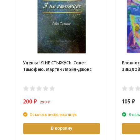
Уценка! Я НЕ СТЫЖУСЬ. Совет
Блокнот
Тимофею. Мартин Ллойд-Джонс
ЗВЕЗДОЙ
200
105
₽
₽
290
₽
Осталось несколько штук
В нал
В корзину