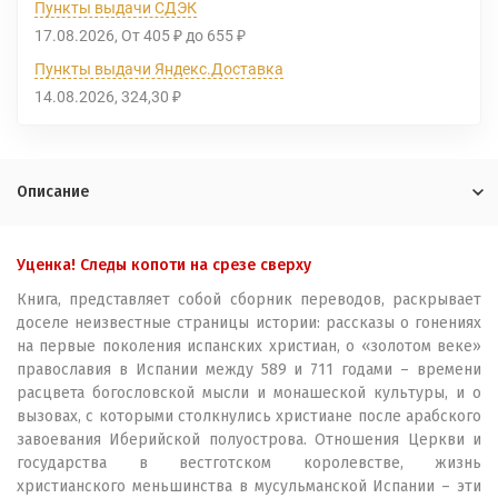
Пункты выдачи СДЭК
17.08.2026
От
405
до
655
₽
₽
Пункты выдачи Яндекс.Доставка
14.08.2026
324,30
₽
Описание
Уценка! Следы копоти на срезе сверху
Книга, представляет собой сборник переводов, раскрывает
доселе неизвестные страницы истории: рассказы о гонениях
на первые поколения испанских христиан, о «золотом веке»
православия в Испании между 589 и 711 годами – времени
расцвета богословской мысли и монашеской культуры, и о
вызовах, с которыми столкнулись христиане после арабского
завоевания Иберийской полуострова. Отношения Церкви и
государства в вестготском королевстве, жизнь
христианского меньшинства в мусульманской Испании – эти