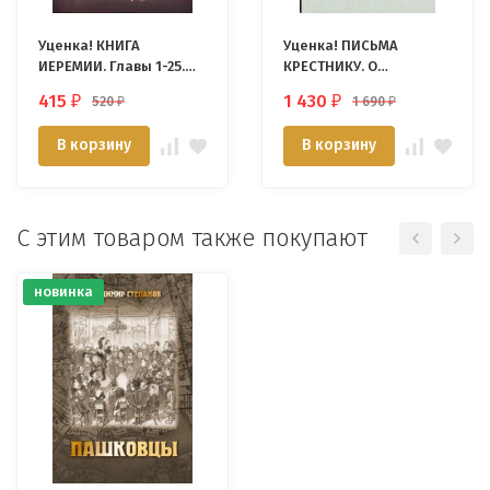
Уценка! КНИГА
Уценка! ПИСЬМА
ИЕРЕМИИ. Главы 1-25.
КРЕСТНИКУ. О
Комментарии
христианских
415
1 430
520
1 690
₽
₽
₽
₽
веслианской традиции.
добродетелях. Стэнли
Алекс Воргез
Хауэрвас
В корзину
В корзину
С этим товаром также покупают
новинка