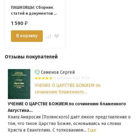
ПАШКОВЦЫ: Сборник
статей и документов по
истории и богословию
1 590
₽
движения (1874-1920).
В. А. Степанов
В корзину
Отзывы покупателей
Семенов Сергей
16 декабря 2023 19:24
УЧЕНИЕ О ЦАРСТВЕ БОЖИЕМ по
сочинению блаженного...
УЧЕНИЕ О ЦАРСТВЕ БОЖИЕМ по сочинению блаженного
Августина...
Книга Амвросия (Полянского) даёт ёмкое представление о
том, что такое Царство Божие, основываясь на словах
Христа в Евангелиях. С толкованием...
Еще