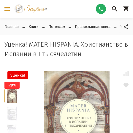
Главная
Книги
По темам
Православная книга
Уценка
Уценка! MATER HISPANIA. Христианство в
Испании в I тысячелетии
уценка!
-29%