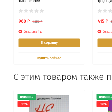
тысячелетии
традици
960
415
₽
₽
1 350
₽
Осталась 1 шт.
Остала
В корзину
Купить сейчас
С этим товаром также 
новинка
новинк
-19%
-10%