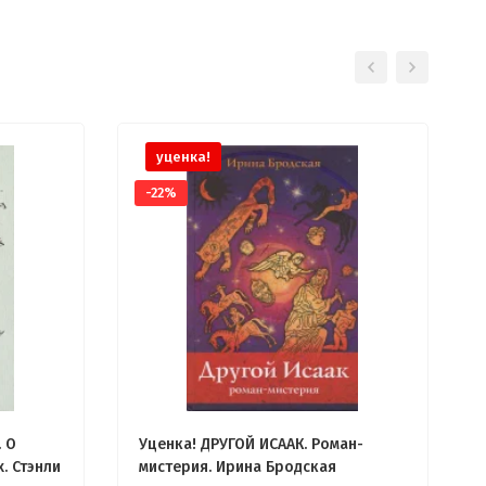
уценка!
-22%
 О
Уценка! ДРУГОЙ ИСААК. Роман-
. Стэнли
мистерия. Ирина Бродская