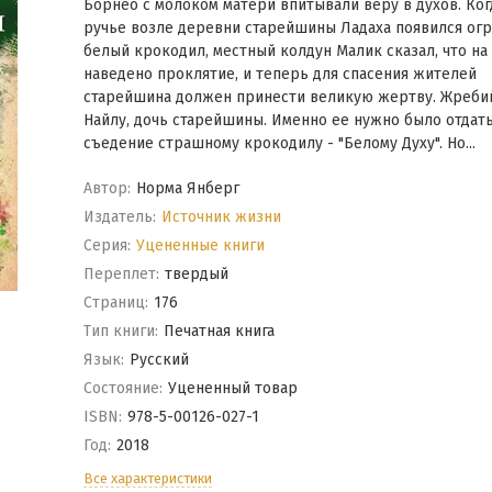
Борнео с молоком матери впитывали веру в духов. Ког
ручье возле деревни старейшины Ладаха появился ог
белый крокодил, местный колдун Малик сказал, что н
наведено проклятие, и теперь для спасения жителей
старейшина должен принести великую жертву. Жребий
Найлу, дочь старейшины. Именно ее нужно было отдать
съедение страшному крокодилу - "Белому Духу". Но... ​
Автор:
Норма Янберг
Издатель:
Источник жизни
Серия:
Уцененные книги
Переплет:
твердый
Cтраниц:
176
Тип книги:
Печатная книга
Язык:
Русский
Состояние:
Уцененный товар
ISBN:
978-5-00126-027-1
Год:
2018
Все характеристики