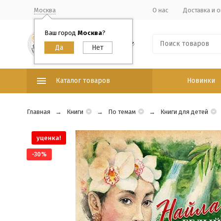
Москва
О нас
Доставка и о
Ваш город
Москва
?
Каталог товаров
Новинки
Главная
Книги
По темам
Книги для детей
уценка!
-30%