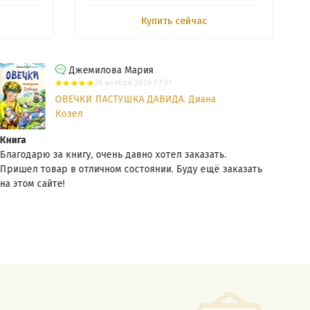
Купить сейчас
Джемилова Мария
26 ноября 2024 07:37
ОВЕЧКИ ПАСТУШКА ДАВИДА. Диана
Козел
Книга
Книг
Благодарю за книгу, очень давно хотел заказать.
Благ
Пришел товар в отличном состоянии. Буду ещё заказать
Приш
на этом сайте!
на э