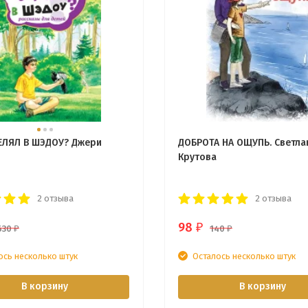
ЕЛЯЛ В ШЭДОУ? Джери
ДОБРОТА НА ОЩУПЬ. Светла
Крутова
2 отзыва
2 отзыва
98
₽
630
140
₽
₽
ось несколько штук
Осталось несколько штук
В корзину
В корзину