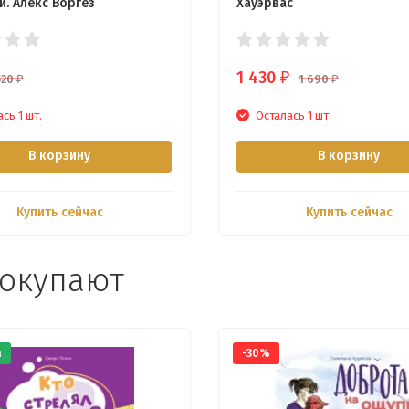
и. Алекс Воргез
Хауэрвас
1 430
₽
520
1 690
₽
₽
сь 1 шт.
Осталась 1 шт.
В корзину
В корзину
Купить сейчас
Купить сейчас
покупают
а
-30%