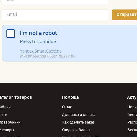
аталог товаров
Помощь
Акту
иблии
О нас
Нови
ниги
Доставка и оплата
Бест
правочники
Как сделать заказ
Расп
увениры
Скидки и баллы
Бесп