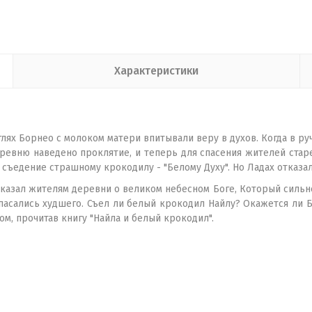
Характеристики
глях Борнео с молоком матери впитывали веру в духов. Когда в 
деревню наведено проклятие, и теперь для спасения жителей ста
съедение страшному крокодилу - "Белому Духу". Но Ладах отказал
сказал жителям деревни о великом небесном Боге, Который сильн
 опасались худшего. Съел ли белый крокодил Найлу? Окажется ли 
м, прочитав книгу "Найла и белый крокодил".