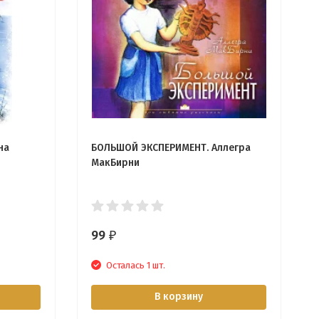
на
БОЛЬШОЙ ЭКСПЕРИМЕНТ. Аллегра
МакБирни
99
₽
Осталась 1 шт.
В корзину