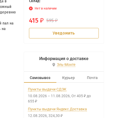
Склад:
да в
ромный
Нет в наличии
а деревню
415
595
₽
₽
 пал на
 на
Уведомить
Информация о доставке
Эль-Монте
Самовывоз
Курьер
Почта
Пункты выдачи СДЭК
10.08.2026
–
11.08.2026
От
405
до
₽
655
₽
Пункты выдачи Яндекс.Доставка
12.08.2026
324,30
₽