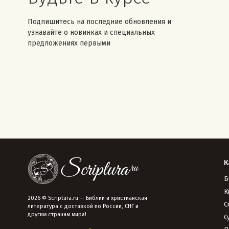
Подпишитесь на последние обновления и
узнавайте о новинках и специальных
предложениях первыми
К
Б
К
2026 © Scriptura.ru — Библии и христианская
С
литература с доставкой по России, СНГ и
другим странам мира!
С