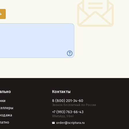
ально
Контакты
нки
8 (800) 201-34-60
Звонок бесплатный по России
селлеры
+7 (993) 763-66-43
родажа
WhatsApp, Viber
латно
order@scriptura.ru