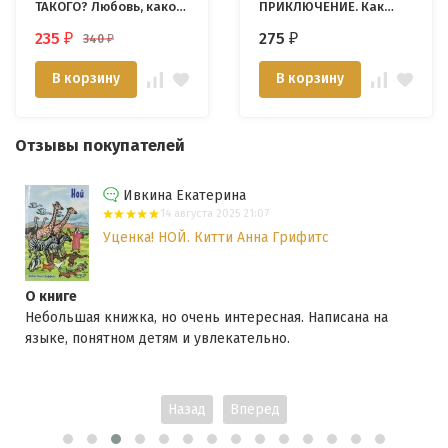
ТАКОГО? Любовь, какой
ПРИКЛЮЧЕНИЕ. Как
ее задумал Бог. Джим
подружиться с Богом.
235
275
340
₽
₽
₽
Берген
Патрисия Сент-Джон
В корзину
В корзину
Отзывы покупателей
Ивкина Екатерина
14 августа 2025 21:07
Уценка! НОЙ. Китти Анна Грифитс
О книге
Небольшая книжка, но очень интересная. Написана на
языке, понятном детям и увлекательно.
Назад
Вперед