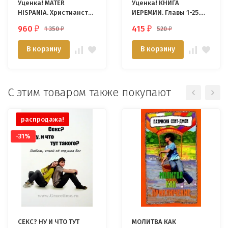
Уценка! MATER
Уценка! КНИГА
HISPANIA. Христианство
ИЕРЕМИИ. Главы 1-25.
в Испании в I
Комментарии
960
415
1 350
520
₽
₽
₽
₽
тысячелетии
веслианской традиции.
Алекс Воргез
В корзину
В корзину
С этим товаром также покупают
распродажа!
-31%
СЕКС? НУ И ЧТО ТУТ
МОЛИТВА КАК