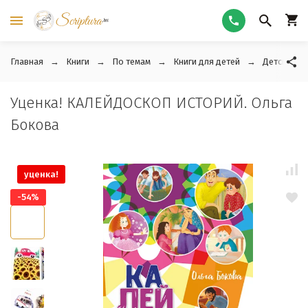
Главная
Книги
По темам
Книги для детей
Детские ра
Уценка! КАЛЕЙДОСКОП ИСТОРИЙ. Ольга
Бокова
уценка!
-54%